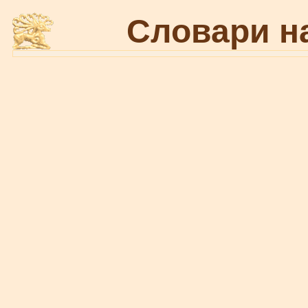
Словари н