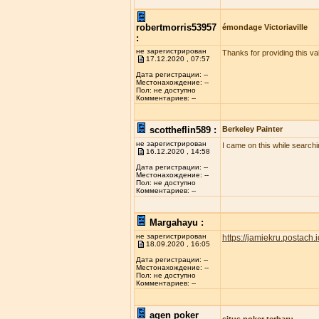
robertmorris53957
émondage Victoriaville
:
не зарегистрирован
Thanks for providing this val
17.12.2020 , 07:57
Дата регистрации: --
Местонахождение: --
Пол: не доступно
Комментариев: --
scottheflin589 :
Berkeley Painter
не зарегистрирован
I came on this while searchi
16.12.2020 , 14:58
Дата регистрации: --
Местонахождение: --
Пол: не доступно
Комментариев: --
Margahayu :
не зарегистрирован
https://jamiekru.postach.i
18.09.2020 , 16:05
Дата регистрации: --
Местонахождение: --
Пол: не доступно
Комментариев: --
agen poker