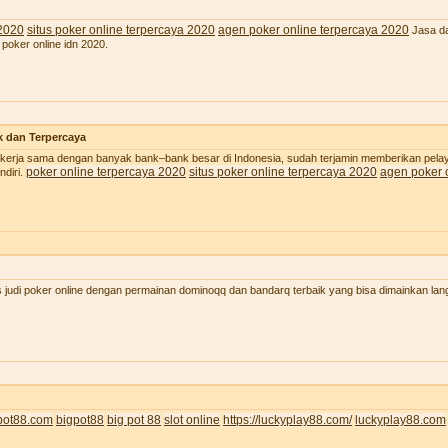
 2020
situs poker online terpercaya 2020
agen poker online terpercaya 2020
Jasa da
 poker online idn 2020.
k dan Terpercaya
 bekerja sama dengan banyak bank–bank besar di Indonesia, sudah terjamin memberikan pel
poker online terpercaya 2020
situs poker online terpercaya 2020
agen poker 
diri.
judi poker online dengan permainan dominoqq dan bandarq terbaik yang bisa dimainkan lan
pot88.com
bigpot88
big pot 88
slot online
https://luckyplay88.com/
luckyplay88.com