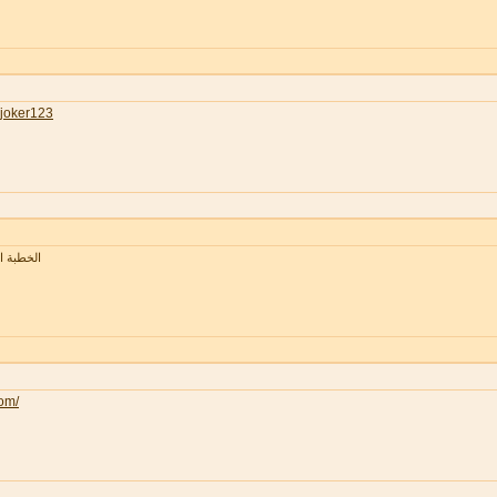
joker123
الخطبة 
com/