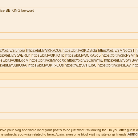
BB KING
ice
keyword
s://bit.ly/3i5nbra
https://bit.ly/3KFxCOs
https://bit.ly/3KDSjdq
https://bit.ly/3MNqC3T
h
ps://bit.ly/3tWERLh
https://bit.ly/3KIlQTp
https://bit.ly/3CKAyq5
https://bit.ly/3IcP9Mr
h
ps://bit.ly/3IbLgqM
https://bit.ly/3MModXc
https://bit.ly/3CIgWmE
https://bit.ly/3tVYByy
s://bit.ly/3u8O0Ai
https://bit.ly/3KFxCOs
https://w.tt/37H1lbC
https://bit.ly/3N3LAvl
htt
ve your blog and find a lot of your post’s to be just what I’m looking for. Do you offer guest wr
Anthon
he subjects you write related to here. Again, awesome blog! visit my site ex girlfriends