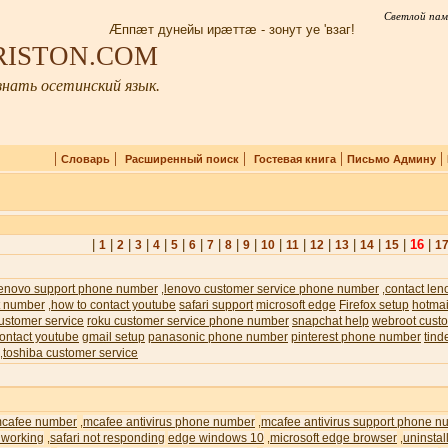
Светлой пам
Æппæт дунейы ирæттæ - зонут уе 'взаг!
IRISTON.COM
нать осетинский язык.
|
|
|
|
|
Словарь
Расширенный поиск
Гостевая книга
Письмо Админу
|
|
|
|
|
|
|
|
|
|
|
|
|
|
|
|
16
|
1
2
3
4
5
6
7
8
9
10
11
12
13
14
15
1
lenovo support phone number
lenovo customer service phone number
contact len
,
,
t number
how to contact youtube
safari support
microsoft edge
Firefox setup
hotmai
,
ustomer service
roku customer service phone number
snapchat help
webroot custo
ontact youtube
gmail setup
panasonic phone number
pinterest phone number
tind
toshiba customer service
,
cafee number
mcafee antivirus phone number
mcafee antivirus support phone n
,
,
 working
safari not responding
edge windows 10
microsoft edge browser
uninstal
,
,
,