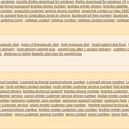
or windows
mozilla firefox download for windows
firefox download for windows 10
y
,
,
il forgot password
toshiba phone number
toshiba printer drivers
toshiba satellite
,
,
e number
snapchat customer service phone number
snapchat contact us
roku 180
,
,
ne support
how to contactface book by phone
facebook toll free number
facebook 
,
,
 antivirus login
netgear contact
netgear number
netgear contact number
netgear
,
,
,
,
rapeutic diet
types of therapeutic diet
high pressure diet
heart patient diet food
,
,
,
,
n delivery
post delivery weight loss
weight loss after c section delivery
nutrition
,
,
,
ia
dietician in rohini
diabetic diet plan for weight loss
,
pport number
Lexmark technical support phone number
Lexmark phone number
L
,
,
,
ber
ricoh printers contact number
ricoh printer customer service number
Dell prin
,
,
upport drivers
toshiba technical support
toshiba phone number
toshiba customer
,
,
,
ustomer service
canon printer customer service phone number
kodak printer custo
,
,
number
samsung customer care number
samsung support number
samsung help
,
,
,
r customer service
sharp printer customer care number
hewlett packard technical
,
,
al support phone number
brother printer customer care number
brother printer su
,
,
e number
xerox customer service number
xerox contact
xerox number
xerox help
,
,
,
,