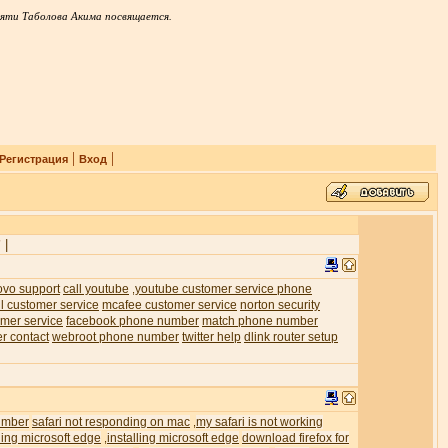
яти Таболова Акима посвящается.
|
|
Регистрация
Вход
|
7
ovo support
call youtube
youtube customer service phone
,
l customer service
mcafee customer service
norton security
mer service
facebook phone number
match phone number
er contact
webroot phone number
twitter help
dlink router setup
umber
safari not responding on mac
my safari is not working
,
ling microsoft edge
installing microsoft edge
download firefox for
,