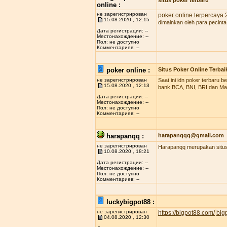
situs poker terbaru
online :
не зарегистрирован
poker online terpercaya
15.08.2020 , 12:15
dimainkan oleh para pecinta
Дата регистрации: --
Местонахождение: --
Пол: не доступно
Комментариев: --
poker online :
Situs Poker Online Terbai
не зарегистрирован
Saat ini idn poker terbaru
15.08.2020 , 12:13
bank BCA, BNI, BRI dan Man
Дата регистрации: --
Местонахождение: --
Пол: не доступно
Комментариев: --
harapanqq :
harapanqqq@gmail.com
не зарегистрирован
Harapanqq merupakan situs 
10.08.2020 , 18:21
Дата регистрации: --
Местонахождение: --
Пол: не доступно
Комментариев: --
luckybigpot88 :
не зарегистрирован
https://bigpot88.com/
big
04.08.2020 , 12:30