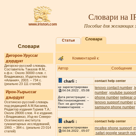
Словари на 
www.iriston.com
Пособие для желающих з
Словари
Статьи
Словари
Дигорон-Уруссаг
Комментарий к:
дзурдуат
Дигорско-русский словарь.
Автор
Сообщение
Составитель Таказов Ф.М.,
к.ф.н.: Около 30000 слов. г.
Владикавказ, Издательство
«Алания», 2003. – 734 с.
charli :
contact help center
(реально 23 111 статей)
не зарегистрирован
lenovo contact number
,
04.04.2022 , 05:08
Ирон-Уырыссаг
number
youtube suppor
,
дзырдуат
phone number
netgear c
Дата регистрации: --
Местонахождение: --
Осетинско-русский словарь
lenovo support number
c
Пол: не доступно
под редакцией А.М.Касаева,
samsung phone number
Комментариев: --
Редактор издания Гуриев Т.А.:
Около 28000 слов. 4-е издание.
г.Владикавказ, Изд-во Северо-
Осетинского института
charli :
contact help center
гуманитарных исследований,
1993. – 384 с. (реально 23 014
не зарегистрирован
mcafee phone support
m
,
04.04.2022 , 05:07
статей)
safari google search not
,