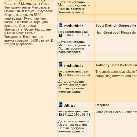
Дата регистрации: --
Сарæзтой Мамсыраты Озкан
Местонахождение: --
Темурленк æмæ Мамсыраты
Пол: не доступно
Озканы чызг Ирмæ Темурленк.
Комментариев: --
Ныртæккæ дзы ис 5609
уацхъуыды. Куыст ма йыл
цæуы. Осетинско-Турецкий
mshahid :
Scott Dietrich Gainesville
словарь. Составили
Мамсыраты Озкан Темурленк
не зарегистрирован
Hey! Great post! Please do 
и Мамсыраты Ирма
03.04.2022 , 13:28
Темурленк. В настоящее
время содержит 5609 статей. В
Дата регистрации: --
стадии разработки.
Местонахождение: --
Пол: не доступно
Комментариев: --
mshahid :
Anthony Scott Dietrich Ga
не зарегистрирован
The application is available 
03.04.2022 , 12:24
catapulting forward, and co
Дата регистрации: --
Местонахождение: --
Пол: не доступно
Комментариев: --
Attia :
Request
не зарегистрирован
Votre vitrier Paris 12eme es
17.12.2020 , 08:48
Дата регистрации: --
Местонахождение: --
Пол: не доступно
Комментариев: --