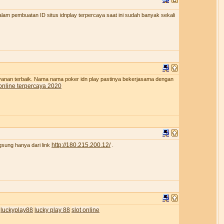
lam pembuatan ID situs idnplay terpercaya saat ini sudah banyak sekali
ayanan terbaik. Nama nama poker idn play pastinya bekerjasama dengan
online terpercaya 2020
http://180.215.200.12/
gsung hanya dari link
.
luckyplay88
lucky play 88
slot online