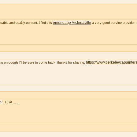
émondage Victoriaville
uable and quality content. I find this
a very good service provider.
https://www.berkeleycapainter
ng on google I’ll be sure to come back. thanks for sharing.
o/
, Hi all ... ..