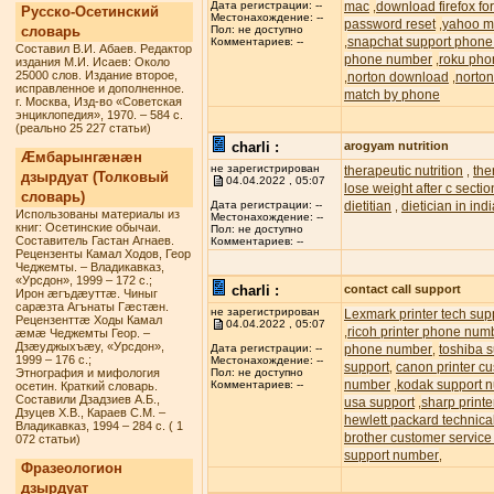
mac
download firefox f
Дата регистрации: --
,
Русско-Осетинский
Местонахождение: --
password reset
yahoo ma
,
словарь
Пол: не доступно
snapchat support phon
,
Комментариев: --
Составил В.И. Абаев. Редактор
phone number
roku pho
,
издания М.И. Исаев: Около
25000 слов. Издание второе,
norton download
norton
,
,
исправленное и дополненное.
match by phone
г. Москва, Изд-во «Советская
энциклопедия», 1970. – 584 с.
(реально 25 227 статьи)
charli :
arogyam nutrition
Æмбарынгæнæн
не зарегистрирован
therapeutic nutrition
the
,
дзырдуат (Толковый
04.04.2022 , 05:07
lose weight after c sectio
словарь)
dietitian
dietician in ind
Дата регистрации: --
,
Использованы материалы из
Местонахождение: --
книг: Осетинские обычаи.
Пол: не доступно
Составитель Гастан Агнаев.
Комментариев: --
Рецензенты Камал Ходов, Геор
Чеджемты. – Владикавказ,
«Урсдон», 1999 – 172 с.;
charli :
contact call support
Ирон æгъдæуттæ. Чиныг
сарæзта Агънаты Гæстæн.
не зарегистрирован
Lexmark printer tech su
Рецензенттæ Ходы Камал
04.04.2022 , 05:07
ricoh printer phone num
,
æмæ Чеджемты Геор. –
Дзæуджыхъæу, «Урсдон»,
phone number
toshiba s
Дата регистрации: --
,
1999 – 176 с.;
Местонахождение: --
support
canon printer c
,
Этнография и мифология
Пол: не доступно
number
kodak support 
,
Комментариев: --
осетин. Краткий словарь.
Составили Дзадзиев А.Б.,
usa support
sharp printe
,
Дзуцев Х.В., Караев С.М. –
hewlett packard technic
Владикавказ, 1994 – 284 с. ( 1
brother customer servic
072 статьи)
support number
,
Фразеологион
дзырдуат