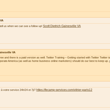
 VA
Scott Dietrich Gainesville VA
tell us when we can see a follow up!
inesville VA
free and there is a paid version as well. Twitter Training – Getting started with Twitter Twitte
rporate America (as well as home business online marketers) should do our best to keep up.
https://fecamp-services.com/vitrier-paris12
t à votre service 24h/24 et 7j/7