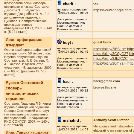
Фразеологический словарь
charli :
ccc
осетинского языка. Составил
не зарегистрирован
https://www.google.com
Дзабиты З. Т. Редактор
n
04.04.2022 , 05:06
издания Дзиццойты Ю. А.: 2-е
дополненное издание. г.
Дата регистрации: --
Цхинвал, Полиграфическое
Местонахождение: --
производственное
Пол: не доступно
объединение РЮО, 2003. – 448
Комментариев: --
с. (5 241 статя)
Ирон орфографион
huyt :
guest book
дзырдуат
не зарегистрирован
https://bit.ly/3i8SLnY
http
Осетинский орфографический
04.04.2022 , 01:45
словарь, около 58 тысяч слов.
https://bit.ly/3CGyC27
htt
Научно-популярное издание.
https://bit.ly/3JbZCZC
htt
Дата регистрации: --
Составители: Н. К. Багаев, Х.
Местонахождение: --
https://bit.ly/36mYaFj
http
А. Таказов. Издательство
Пол: не доступно
«Алания», – Владикавказ, 2002
Комментариев: --
г. — 688 с. (реально 49 770
статей)
haer :
haer@gmail.com
Русско-Осетинский
не зарегистрирован
browse this site
словарь
04.04.2022 , 00:12
лингвистических
Дата регистрации: --
терминов
Местонахождение: --
Составил: Гацалова Л.Б. Книга
Пол: не доступно
издана в авторской редакции.
Комментариев: --
Северо-Осетинский институт
гуманитарных и социальных
исследований – Владикавказ:
mshahid :
Anthony Scott Dietrich
РИО СОИГСИ, 2007. — 140 с.
(527 статей)
не зарегистрирован
My spouse and I absolutely lo
03.04.2022 , 14:53
elaborating on a number of t
Ирон-Туркаг дзырдуат