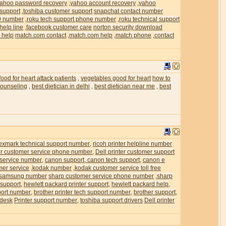
ahoo password recovery
yahoo account recovery
yahoo
,
,
 support
toshiba customer support
snapchat contact number
,
0 number
roku tech support phone number
roku technical support
,
,
help line
facebook customer care
norton security download
,
 help
match.com contact
match.com help
match phone
contact
,
,
,
food for heart attack patients
vegetables good for heart
how to
,
 counseling
best dietician in delhi
best dietician near me
best
,
,
,
exmark technical support number
ricoh printer helpline number
,
ter customer service phone number
Dell printer customer support
,
 service number
canon support, canon tech support
canon e
,
,
mer service
kodak number
kodak customer service toll free
,
,
samsung number
sharp customer service phone number
sharp
,
 support
hewlett packard printer support
hewlett packard help
,
,
,
pport number
brother printer tech support number
brother support
,
,
,
 desk
Printer support number
toshiba support drivers
Dell printer
,