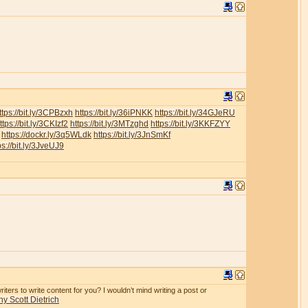
ttps://bit.ly/3CPBzxh
https://bit.ly/36iPNKK
https://bit.ly/34GJeRU
ttps://bit.ly/3CKIzf2
https://bit.ly/3MTzghd
https://bit.ly/3KKFZYY
https://dockr.ly/3q5WLdk
https://bit.ly/3JnSmKf
ps://bit.ly/3JveUJ9
iters to write content for you? I wouldn’t mind writing a post or
y Scott Dietrich