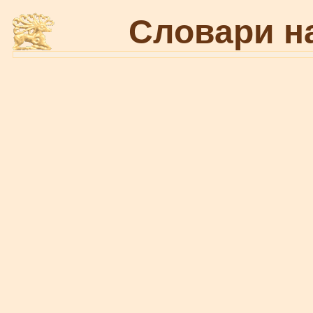
Словари н