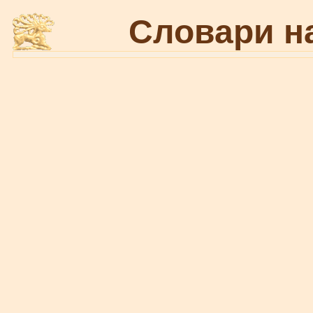
Словари н