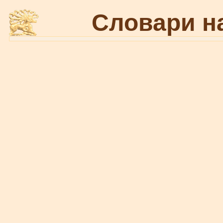
Словари н