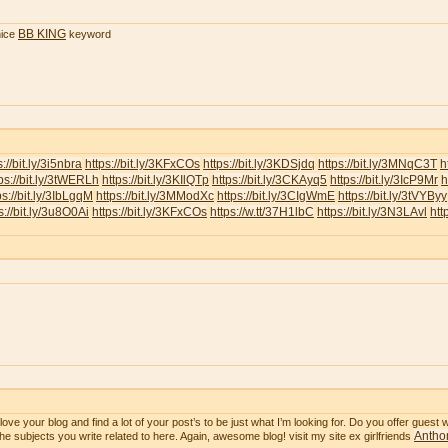
BB KING
ice
keyword
s://bit.ly/3i5nbra
https://bit.ly/3KFxCOs
https://bit.ly/3KDSjdq
https://bit.ly/3MNqC3T
h
ps://bit.ly/3tWERLh
https://bit.ly/3KIlQTp
https://bit.ly/3CKAyq5
https://bit.ly/3IcP9Mr
h
ps://bit.ly/3IbLgqM
https://bit.ly/3MModXc
https://bit.ly/3CIgWmE
https://bit.ly/3tVYByy
s://bit.ly/3u8O0Ai
https://bit.ly/3KFxCOs
https://w.tt/37H1lbC
https://bit.ly/3N3LAvl
htt
ve your blog and find a lot of your post’s to be just what I’m looking for. Do you offer guest wr
Anthon
he subjects you write related to here. Again, awesome blog! visit my site ex girlfriends