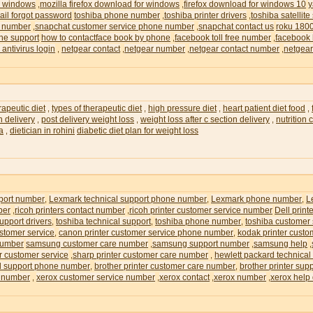
or windows
mozilla firefox download for windows
firefox download for windows 10
y
,
,
il forgot password
toshiba phone number
toshiba printer drivers
toshiba satellite
,
,
e number
snapchat customer service phone number
snapchat contact us
roku 180
,
,
ne support
how to contactface book by phone
facebook toll free number
facebook 
,
,
 antivirus login
netgear contact
netgear number
netgear contact number
netgear
,
,
,
,
rapeutic diet
types of therapeutic diet
high pressure diet
heart patient diet food
,
,
,
,
n delivery
post delivery weight loss
weight loss after c section delivery
nutrition
,
,
,
ia
dietician in rohini
diabetic diet plan for weight loss
,
pport number
Lexmark technical support phone number
Lexmark phone number
L
,
,
,
ber
ricoh printers contact number
ricoh printer customer service number
Dell prin
,
,
upport drivers
toshiba technical support
toshiba phone number
toshiba customer
,
,
,
ustomer service
canon printer customer service phone number
kodak printer custo
,
,
number
samsung customer care number
samsung support number
samsung help
,
,
,
r customer service
sharp printer customer care number
hewlett packard technical
,
,
al support phone number
brother printer customer care number
brother printer su
,
,
e number
xerox customer service number
xerox contact
xerox number
xerox help
,
,
,
,