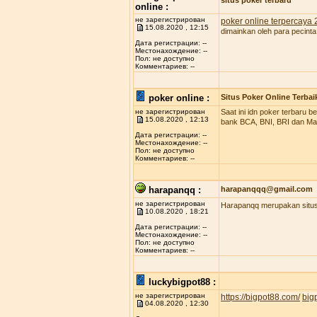
situs poker terbaru
online :
не зарегистрирован
poker online terpercaya
15.08.2020 , 12:15
dimainkan oleh para pecinta
Дата регистрации: --
Местонахождение: --
Пол: не доступно
Комментариев: --
poker online :
Situs Poker Online Terbai
не зарегистрирован
Saat ini idn poker terbaru
15.08.2020 , 12:13
bank BCA, BNI, BRI dan Man
Дата регистрации: --
Местонахождение: --
Пол: не доступно
Комментариев: --
harapanqq :
harapanqqq@gmail.com
не зарегистрирован
Harapanqq merupakan situs 
10.08.2020 , 18:21
Дата регистрации: --
Местонахождение: --
Пол: не доступно
Комментариев: --
luckybigpot88 :
не зарегистрирован
https://bigpot88.com/
big
04.08.2020 , 12:30