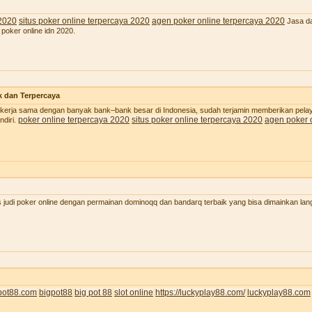
 2020
situs poker online terpercaya 2020
agen poker online terpercaya 2020
Jasa da
 poker online idn 2020.
k dan Terpercaya
 bekerja sama dengan banyak bank–bank besar di Indonesia, sudah terjamin memberikan pel
poker online terpercaya 2020
situs poker online terpercaya 2020
agen poker 
diri.
judi poker online dengan permainan dominoqq dan bandarq terbaik yang bisa dimainkan lan
pot88.com
bigpot88
big pot 88
slot online
https://luckyplay88.com/
luckyplay88.com