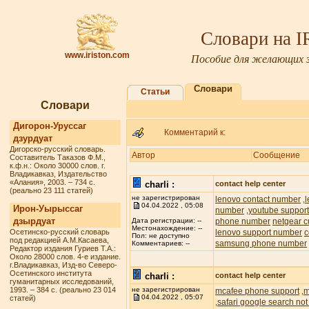
Словари на 
www.iriston.com
Пособие для желающих з
Словари
Статьи
Словари
Дигорон-Уруссаг
Комментарий к:
дзурдуат
Дигорско-русский словарь.
Автор
Сообщение
Составитель Таказов Ф.М.,
к.ф.н.: Около 30000 слов. г.
Владикавказ, Издательство
«Алания», 2003. – 734 с.
charli :
contact help center
(реально 23 111 статей)
не зарегистрирован
lenovo contact number
,
04.04.2022 , 05:08
Ирон-Уырыссаг
number
youtube suppor
,
дзырдуат
phone number
netgear c
Дата регистрации: --
Местонахождение: --
Осетинско-русский словарь
lenovo support number
c
Пол: не доступно
под редакцией А.М.Касаева,
samsung phone number
Комментариев: --
Редактор издания Гуриев Т.А.:
Около 28000 слов. 4-е издание.
г.Владикавказ, Изд-во Северо-
Осетинского института
charli :
contact help center
гуманитарных исследований,
1993. – 384 с. (реально 23 014
не зарегистрирован
mcafee phone support
m
,
04.04.2022 , 05:07
статей)
safari google search not
,