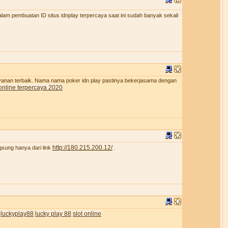
lam pembuatan ID situs idnplay terpercaya saat ini sudah banyak sekali
ayanan terbaik. Nama nama poker idn play pastinya bekerjasama dengan
online terpercaya 2020
http://180.215.200.12/
gsung hanya dari link
.
luckyplay88
lucky play 88
slot online