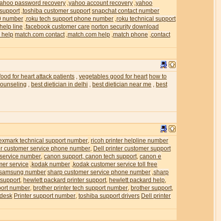
ahoo password recovery
yahoo account recovery
yahoo
,
,
 support
toshiba customer support
snapchat contact number
,
0 number
roku tech support phone number
roku technical support
,
,
help line
facebook customer care
norton security download
,
 help
match.com contact
match.com help
match phone
contact
,
,
,
food for heart attack patients
vegetables good for heart
how to
,
 counseling
best dietician in delhi
best dietician near me
best
,
,
,
exmark technical support number
ricoh printer helpline number
,
ter customer service phone number
Dell printer customer support
,
 service number
canon support, canon tech support
canon e
,
,
mer service
kodak number
kodak customer service toll free
,
,
samsung number
sharp customer service phone number
sharp
,
 support
hewlett packard printer support
hewlett packard help
,
,
,
pport number
brother printer tech support number
brother support
,
,
,
 desk
Printer support number
toshiba support drivers
Dell printer
,