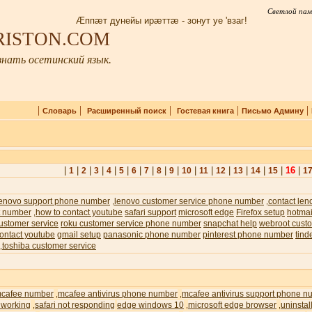
Светлой пам
Æппæт дунейы ирæттæ - зонут уе 'взаг!
IRISTON.COM
нать осетинский язык.
|
|
|
|
|
Словарь
Расширенный поиск
Гостевая книга
Письмо Админу
|
|
|
|
|
|
|
|
|
|
|
|
|
|
|
|
16
|
1
2
3
4
5
6
7
8
9
10
11
12
13
14
15
1
lenovo support phone number
lenovo customer service phone number
contact len
,
,
t number
how to contact youtube
safari support
microsoft edge
Firefox setup
hotmai
,
ustomer service
roku customer service phone number
snapchat help
webroot custo
ontact youtube
gmail setup
panasonic phone number
pinterest phone number
tind
toshiba customer service
,
cafee number
mcafee antivirus phone number
mcafee antivirus support phone n
,
,
 working
safari not responding
edge windows 10
microsoft edge browser
uninstal
,
,
,