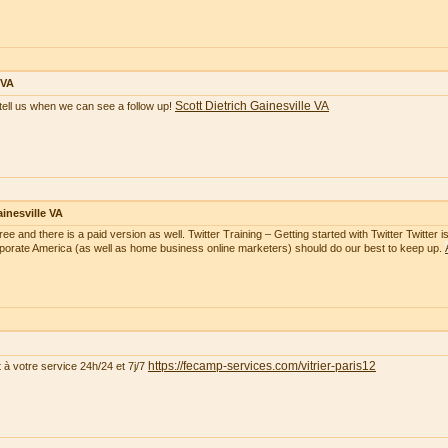
 VA
Scott Dietrich Gainesville VA
tell us when we can see a follow up!
inesville VA
free and there is a paid version as well. Twitter Training – Getting started with Twitter Twitte
rporate America (as well as home business online marketers) should do our best to keep up.
https://fecamp-services.com/vitrier-paris12
t à votre service 24h/24 et 7j/7