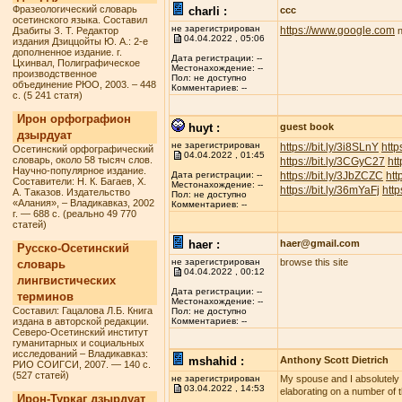
Фразеологический словарь
charli :
ccc
осетинского языка. Составил
не зарегистрирован
https://www.google.com
Дзабиты З. Т. Редактор
n
04.04.2022 , 05:06
издания Дзиццойты Ю. А.: 2-е
дополненное издание. г.
Дата регистрации: --
Цхинвал, Полиграфическое
Местонахождение: --
производственное
Пол: не доступно
объединение РЮО, 2003. – 448
Комментариев: --
с. (5 241 статя)
Ирон орфографион
huyt :
guest book
дзырдуат
не зарегистрирован
https://bit.ly/3i8SLnY
http
Осетинский орфографический
04.04.2022 , 01:45
словарь, около 58 тысяч слов.
https://bit.ly/3CGyC27
htt
Научно-популярное издание.
https://bit.ly/3JbZCZC
htt
Дата регистрации: --
Составители: Н. К. Багаев, Х.
Местонахождение: --
https://bit.ly/36mYaFj
http
А. Таказов. Издательство
Пол: не доступно
«Алания», – Владикавказ, 2002
Комментариев: --
г. — 688 с. (реально 49 770
статей)
haer :
haer@gmail.com
Русско-Осетинский
не зарегистрирован
browse this site
словарь
04.04.2022 , 00:12
лингвистических
Дата регистрации: --
терминов
Местонахождение: --
Составил: Гацалова Л.Б. Книга
Пол: не доступно
издана в авторской редакции.
Комментариев: --
Северо-Осетинский институт
гуманитарных и социальных
исследований – Владикавказ:
mshahid :
Anthony Scott Dietrich
РИО СОИГСИ, 2007. — 140 с.
(527 статей)
не зарегистрирован
My spouse and I absolutely lo
03.04.2022 , 14:53
elaborating on a number of t
Ирон-Туркаг дзырдуат