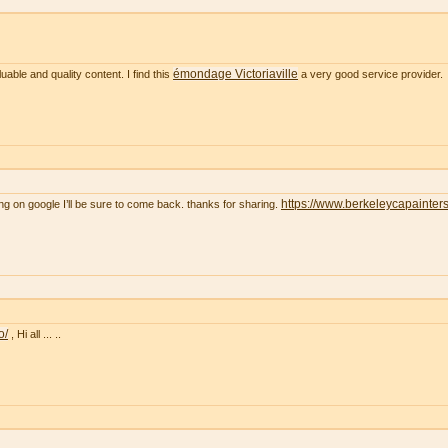
émondage Victoriaville
uable and quality content. I find this
a very good service provider.
https://www.berkeleycapainter
ng on google I’ll be sure to come back. thanks for sharing.
o/
, Hi all ... ..