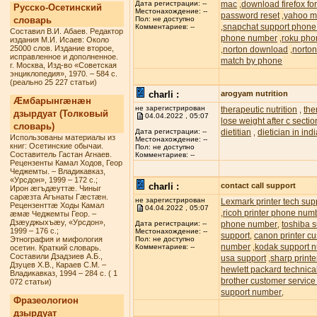
mac
download firefox f
Дата регистрации: --
,
Русско-Осетинский
Местонахождение: --
password reset
yahoo ma
,
словарь
Пол: не доступно
snapchat support phon
,
Комментариев: --
Составил В.И. Абаев. Редактор
phone number
roku pho
,
издания М.И. Исаев: Около
25000 слов. Издание второе,
norton download
norton
,
,
исправленное и дополненное.
match by phone
г. Москва, Изд-во «Советская
энциклопедия», 1970. – 584 с.
(реально 25 227 статьи)
charli :
arogyam nutrition
Æмбарынгæнæн
не зарегистрирован
therapeutic nutrition
the
,
дзырдуат (Толковый
04.04.2022 , 05:07
lose weight after c sectio
словарь)
dietitian
dietician in ind
Дата регистрации: --
,
Использованы материалы из
Местонахождение: --
книг: Осетинские обычаи.
Пол: не доступно
Составитель Гастан Агнаев.
Комментариев: --
Рецензенты Камал Ходов, Геор
Чеджемты. – Владикавказ,
«Урсдон», 1999 – 172 с.;
charli :
contact call support
Ирон æгъдæуттæ. Чиныг
сарæзта Агънаты Гæстæн.
не зарегистрирован
Lexmark printer tech su
Рецензенттæ Ходы Камал
04.04.2022 , 05:07
ricoh printer phone num
,
æмæ Чеджемты Геор. –
Дзæуджыхъæу, «Урсдон»,
phone number
toshiba s
Дата регистрации: --
,
1999 – 176 с.;
Местонахождение: --
support
canon printer c
,
Этнография и мифология
Пол: не доступно
number
kodak support 
,
Комментариев: --
осетин. Краткий словарь.
Составили Дзадзиев А.Б.,
usa support
sharp printe
,
Дзуцев Х.В., Караев С.М. –
hewlett packard technic
Владикавказ, 1994 – 284 с. ( 1
brother customer servic
072 статьи)
support number
,
Фразеологион
дзырдуат