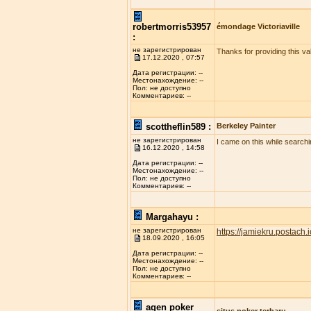
robertmorris53957
émondage Victoriaville
:
не зарегистрирован
Thanks for providing this val
17.12.2020 , 07:57
Дата регистрации: --
Местонахождение: --
Пол: не доступно
Комментариев: --
scottheflin589 :
Berkeley Painter
не зарегистрирован
I came on this while searchi
16.12.2020 , 14:58
Дата регистрации: --
Местонахождение: --
Пол: не доступно
Комментариев: --
Margahayu :
не зарегистрирован
https://jamiekru.postach.i
18.09.2020 , 16:05
Дата регистрации: --
Местонахождение: --
Пол: не доступно
Комментариев: --
agen poker