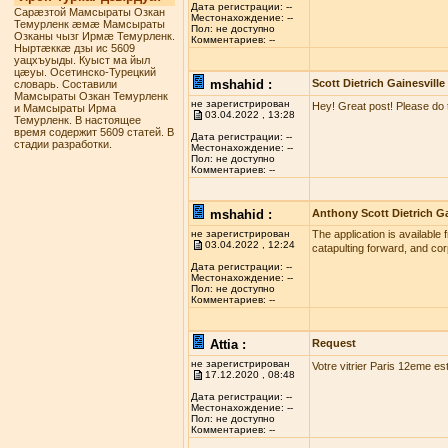
Дата регистрации: --
Сарæзтой Мамсыраты Озкан
Местонахождение: --
Темурленк æмæ Мамсыраты
Пол: не доступно
Озканы чызг Ирмæ Темурленк.
Комментариев: --
Ныртæккæ дзы ис 5609
уацхъуыды. Куыст ма йыл
цæуы. Осетинско-Турецкий
mshahid :
Scott Dietrich Gainesville
словарь. Составили
Мамсыраты Озкан Темурленк
не зарегистрирован
Hey! Great post! Please do 
и Мамсыраты Ирма
03.04.2022 , 13:28
Темурленк. В настоящее
время содержит 5609 статей. В
Дата регистрации: --
стадии разработки.
Местонахождение: --
Пол: не доступно
Комментариев: --
mshahid :
Anthony Scott Dietrich Ga
не зарегистрирован
The application is available 
03.04.2022 , 12:24
catapulting forward, and co
Дата регистрации: --
Местонахождение: --
Пол: не доступно
Комментариев: --
Attia :
Request
не зарегистрирован
Votre vitrier Paris 12eme es
17.12.2020 , 08:48
Дата регистрации: --
Местонахождение: --
Пол: не доступно
Комментариев: --