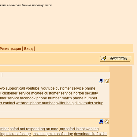
яти Таболова Акима посвящается.
|
|
Регистрация
Вход
|
7
ovo support
call youtube
youtube customer service phone
,
l customer service
mcafee customer service
norton security
mer service
facebook phone number
match phone number
er contact
webroot phone number
twitter help
dlink router setup
umber
safari not responding on mac
my safari is not working
,
ling microsoft edge
installing microsoft edge
download firefox for
,