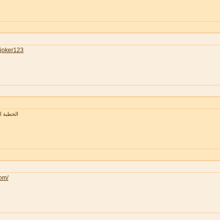
joker123
الخطبة 
com/