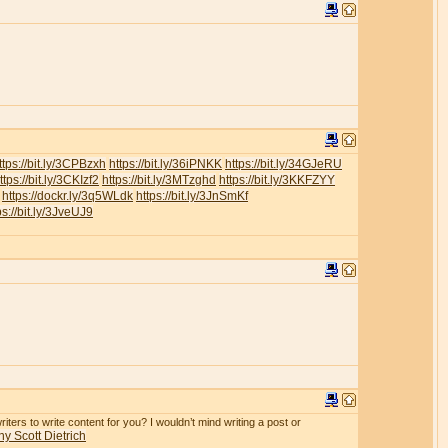
ttps://bit.ly/3CPBzxh
https://bit.ly/36iPNKK
https://bit.ly/34GJeRU
ttps://bit.ly/3CKIzf2
https://bit.ly/3MTzghd
https://bit.ly/3KKFZYY
https://dockr.ly/3q5WLdk
https://bit.ly/3JnSmKf
ps://bit.ly/3JveUJ9
iters to write content for you? I wouldn’t mind writing a post or
y Scott Dietrich