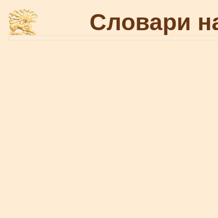
Словари н