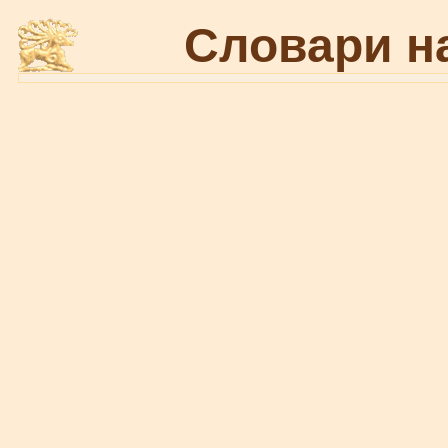
Словари н