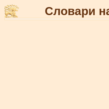
Словари н