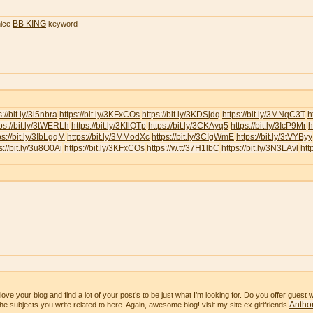
BB KING
ice
keyword
s://bit.ly/3i5nbra
https://bit.ly/3KFxCOs
https://bit.ly/3KDSjdq
https://bit.ly/3MNqC3T
h
ps://bit.ly/3tWERLh
https://bit.ly/3KIlQTp
https://bit.ly/3CKAyq5
https://bit.ly/3IcP9Mr
h
ps://bit.ly/3IbLgqM
https://bit.ly/3MModXc
https://bit.ly/3CIgWmE
https://bit.ly/3tVYByy
s://bit.ly/3u8O0Ai
https://bit.ly/3KFxCOs
https://w.tt/37H1lbC
https://bit.ly/3N3LAvl
htt
ve your blog and find a lot of your post’s to be just what I’m looking for. Do you offer guest wr
Anthon
he subjects you write related to here. Again, awesome blog! visit my site ex girlfriends