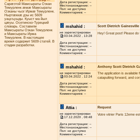
Дата регистрации: --
Сарæзтой Мамсыраты Озкан
Местонахождение: --
Темурленк æмæ Мамсыраты
Пол: не доступно
Озканы чызг Ирмæ Темурленк.
Комментариев: --
Ныртæккæ дзы ис 5609
уацхъуыды. Куыст ма йыл
цæуы. Осетинско-Турецкий
mshahid :
Scott Dietrich Gainesville
словарь. Составили
Мамсыраты Озкан Темурленк
не зарегистрирован
Hey! Great post! Please do 
и Мамсыраты Ирма
03.04.2022 , 13:28
Темурленк. В настоящее
время содержит 5609 статей. В
Дата регистрации: --
стадии разработки.
Местонахождение: --
Пол: не доступно
Комментариев: --
mshahid :
Anthony Scott Dietrich Ga
не зарегистрирован
The application is available 
03.04.2022 , 12:24
catapulting forward, and co
Дата регистрации: --
Местонахождение: --
Пол: не доступно
Комментариев: --
Attia :
Request
не зарегистрирован
Votre vitrier Paris 12eme es
17.12.2020 , 08:48
Дата регистрации: --
Местонахождение: --
Пол: не доступно
Комментариев: --