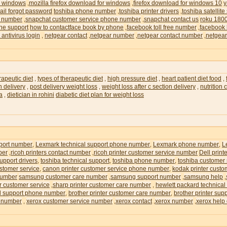
or windows
mozilla firefox download for windows
firefox download for windows 10
y
,
,
il forgot password
toshiba phone number
toshiba printer drivers
toshiba satellite
,
,
e number
snapchat customer service phone number
snapchat contact us
roku 180
,
,
ne support
how to contactface book by phone
facebook toll free number
facebook 
,
,
 antivirus login
netgear contact
netgear number
netgear contact number
netgear
,
,
,
,
rapeutic diet
types of therapeutic diet
high pressure diet
heart patient diet food
,
,
,
,
n delivery
post delivery weight loss
weight loss after c section delivery
nutrition
,
,
,
ia
dietician in rohini
diabetic diet plan for weight loss
,
pport number
Lexmark technical support phone number
Lexmark phone number
L
,
,
,
ber
ricoh printers contact number
ricoh printer customer service number
Dell prin
,
,
upport drivers
toshiba technical support
toshiba phone number
toshiba customer
,
,
,
ustomer service
canon printer customer service phone number
kodak printer custo
,
,
number
samsung customer care number
samsung support number
samsung help
,
,
,
r customer service
sharp printer customer care number
hewlett packard technical
,
,
al support phone number
brother printer customer care number
brother printer su
,
,
e number
xerox customer service number
xerox contact
xerox number
xerox help
,
,
,
,