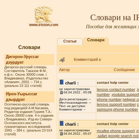
Словари на 
www.iriston.com
Пособие для желающих з
Словари
Статьи
Словари
Дигорон-Уруссаг
Комментарий к:
дзурдуат
Дигорско-русский словарь.
Автор
Сообщение
Составитель Таказов Ф.М.,
к.ф.н.: Около 30000 слов. г.
Владикавказ, Издательство
«Алания», 2003. – 734 с.
charli :
contact help center
(реально 23 111 статей)
не зарегистрирован
lenovo contact number
,
04.04.2022 , 05:08
Ирон-Уырыссаг
number
youtube suppor
,
дзырдуат
phone number
netgear c
Дата регистрации: --
Местонахождение: --
Осетинско-русский словарь
lenovo support number
c
Пол: не доступно
под редакцией А.М.Касаева,
samsung phone number
Комментариев: --
Редактор издания Гуриев Т.А.:
Около 28000 слов. 4-е издание.
г.Владикавказ, Изд-во Северо-
Осетинского института
charli :
contact help center
гуманитарных исследований,
1993. – 384 с. (реально 23 014
не зарегистрирован
mcafee phone support
m
,
04.04.2022 , 05:07
статей)
safari google search not
,