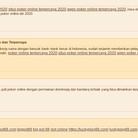
 2020
situs poker online terpercaya 2020
agen poker online terpercaya 2020
Jasa da
 poker online idn 2020.
k dan Terpercaya
 bekerja sama dengan banyak bank–bank besar di Indonesia, sudah terjamin memberikan pel
poker online terpercaya 2020
situs poker online terpercaya 2020
agen poker 
diri.
judi poker online dengan permainan dominoqq dan bandarq terbaik yang bisa dimainkan lan
pot88.com
bigpot88
big pot 88
slot online
https://luckyplay88.com/
luckyplay88.com