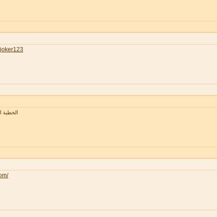
joker123
الخطبة 
com/