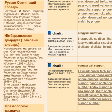
mac
download firefox f
Дата регистрации: --
,
Русско-Осетинский
Местонахождение: --
password reset
yahoo ma
,
словарь
Пол: не доступно
snapchat support phon
,
Комментариев: --
Составил В.И. Абаев. Редактор
phone number
roku pho
,
издания М.И. Исаев: Около
25000 слов. Издание второе,
norton download
norton
,
,
исправленное и дополненное.
match by phone
г. Москва, Изд-во «Советская
энциклопедия», 1970. – 584 с.
(реально 25 227 статьи)
charli :
arogyam nutrition
Æмбарынгæнæн
не зарегистрирован
therapeutic nutrition
the
,
дзырдуат (Толковый
04.04.2022 , 05:07
lose weight after c sectio
словарь)
dietitian
dietician in ind
Дата регистрации: --
,
Использованы материалы из
Местонахождение: --
книг: Осетинские обычаи.
Пол: не доступно
Составитель Гастан Агнаев.
Комментариев: --
Рецензенты Камал Ходов, Геор
Чеджемты. – Владикавказ,
«Урсдон», 1999 – 172 с.;
charli :
contact call support
Ирон æгъдæуттæ. Чиныг
сарæзта Агънаты Гæстæн.
не зарегистрирован
Lexmark printer tech su
Рецензенттæ Ходы Камал
04.04.2022 , 05:07
ricoh printer phone num
,
æмæ Чеджемты Геор. –
Дзæуджыхъæу, «Урсдон»,
phone number
toshiba s
Дата регистрации: --
,
1999 – 176 с.;
Местонахождение: --
support
canon printer c
,
Этнография и мифология
Пол: не доступно
number
kodak support 
,
Комментариев: --
осетин. Краткий словарь.
Составили Дзадзиев А.Б.,
usa support
sharp printe
,
Дзуцев Х.В., Караев С.М. –
hewlett packard technic
Владикавказ, 1994 – 284 с. ( 1
brother customer servic
072 статьи)
support number
,
Фразеологион
дзырдуат