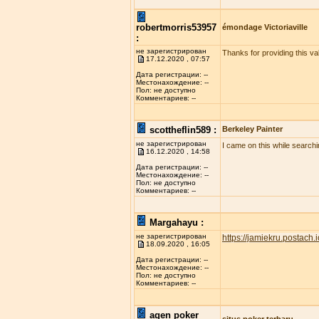
robertmorris53957
émondage Victoriaville
:
не зарегистрирован
Thanks for providing this val
17.12.2020 , 07:57
Дата регистрации: --
Местонахождение: --
Пол: не доступно
Комментариев: --
scottheflin589 :
Berkeley Painter
не зарегистрирован
I came on this while searchi
16.12.2020 , 14:58
Дата регистрации: --
Местонахождение: --
Пол: не доступно
Комментариев: --
Margahayu :
не зарегистрирован
https://jamiekru.postach.i
18.09.2020 , 16:05
Дата регистрации: --
Местонахождение: --
Пол: не доступно
Комментариев: --
agen poker