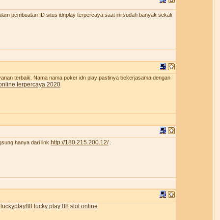
lam pembuatan ID situs idnplay terpercaya saat ini sudah banyak sekali
ayanan terbaik. Nama nama poker idn play pastinya bekerjasama dengan
online terpercaya 2020
http://180.215.200.12/
gsung hanya dari link
.
luckyplay88
lucky play 88
slot online