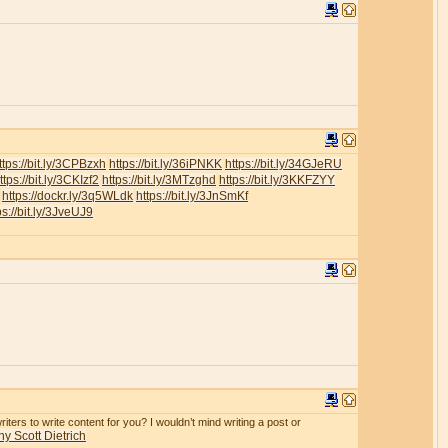
ttps://bit.ly/3CPBzxh
https://bit.ly/36iPNKK
https://bit.ly/34GJeRU
ttps://bit.ly/3CKIzf2
https://bit.ly/3MTzghd
https://bit.ly/3KKFZYY
https://dockr.ly/3q5WLdk
https://bit.ly/3JnSmKf
ps://bit.ly/3JveUJ9
iters to write content for you? I wouldn’t mind writing a post or
y Scott Dietrich