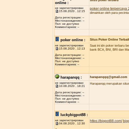
situs poker terbaru
online :
не зарегистрирован
poker online terpercaya
15.08.2020 , 12:15
dimainkan oleh para pecinta
Дата регистрации: --
Местонахождение: --
Пол: не доступно
Комментариев: --
poker online :
Situs Poker Online Terbai
не зарегистрирован
Saat ini idn poker terbaru
15.08.2020 , 12:13
bank BCA, BNI, BRI dan Man
Дата регистрации: --
Местонахождение: --
Пол: не доступно
Комментариев: --
harapanqq :
harapanqqq@gmail.com
не зарегистрирован
Harapanqq merupakan situs 
10.08.2020 , 18:21
Дата регистрации: --
Местонахождение: --
Пол: не доступно
Комментариев: --
luckybigpot88 :
не зарегистрирован
https://bigpot88.com/
big
04.08.2020 , 12:30