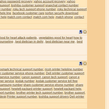
ahoo password recovery
yahoo account recovery
yahoo
,
,
 support
toshiba customer support
snapchat contact number
,
0 number
roku tech support phone number
roku technical support
,
,
help line
facebook customer care
norton security download
,
 help
match.com contact
match.com help
match phone
contact
,
,
,
food for heart attack patients
vegetables good for heart
how to
,
 counseling
best dietician in delhi
best dietician near me
best
,
,
,
exmark technical support number
ricoh printer helpline number
,
ter customer service phone number
Dell printer customer support
,
 service number
canon support, canon tech support
canon e
,
,
mer service
kodak number
kodak customer service toll free
,
,
samsung number
sharp customer service phone number
sharp
,
 support
hewlett packard printer support
hewlett packard help
,
,
,
pport number
brother printer tech support number
brother support
,
,
,
 desk
Printer support number
toshiba support drivers
Dell printer
,