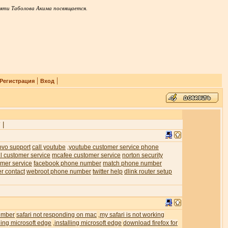
яти Таболова Акима посвящается.
|
|
Регистрация
Вход
|
7
ovo support
call youtube
youtube customer service phone
,
l customer service
mcafee customer service
norton security
mer service
facebook phone number
match phone number
er contact
webroot phone number
twitter help
dlink router setup
umber
safari not responding on mac
my safari is not working
,
ling microsoft edge
installing microsoft edge
download firefox for
,