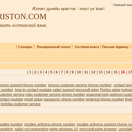
Светлой пам
Æппæт дунейы ирæттæ - зонут уе 'взаг!
IRISTON.COM
нать осетинский язык.
|
|
|
|
|
Словарь
Расширенный поиск
Гостевая книга
Письмо Админу
|
|
|
|
|
|
|
|
|
|
|
|
|
|
|
|
16
|
1
2
3
4
5
6
7
8
9
10
11
12
13
14
15
1
lenovo support phone number
lenovo customer service phone number
contact len
,
,
t number
how to contact youtube
safari support
microsoft edge
Firefox setup
hotmai
,
ustomer service
roku customer service phone number
snapchat help
webroot custo
ontact youtube
gmail setup
panasonic phone number
pinterest phone number
tind
toshiba customer service
,
cafee number
mcafee antivirus phone number
mcafee antivirus support phone n
,
,
 working
safari not responding
edge windows 10
microsoft edge browser
uninstal
,
,
,