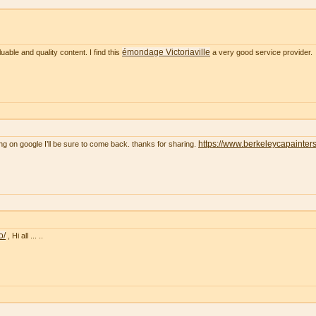
émondage Victoriaville
uable and quality content. I find this
a very good service provider.
https://www.berkeleycapainter
ng on google I’ll be sure to come back. thanks for sharing.
o/
, Hi all ... ..