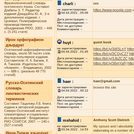
Фразеологический словарь
charli :
ccc
осетинского языка. Составил
не зарегистрирован
https://www.google.com
Дзабиты З. Т. Редактор
n
04.04.2022 , 05:06
издания Дзиццойты Ю. А.: 2-е
дополненное издание. г.
Дата регистрации: --
Цхинвал, Полиграфическое
Местонахождение: --
производственное
Пол: не доступно
объединение РЮО, 2003. – 448
Комментариев: --
с. (5 241 статя)
Ирон орфографион
huyt :
guest book
дзырдуат
не зарегистрирован
https://bit.ly/3i8SLnY
http
Осетинский орфографический
04.04.2022 , 01:45
словарь, около 58 тысяч слов.
https://bit.ly/3CGyC27
htt
Научно-популярное издание.
https://bit.ly/3JbZCZC
htt
Дата регистрации: --
Составители: Н. К. Багаев, Х.
Местонахождение: --
https://bit.ly/36mYaFj
http
А. Таказов. Издательство
Пол: не доступно
«Алания», – Владикавказ, 2002
Комментариев: --
г. — 688 с. (реально 49 770
статей)
haer :
haer@gmail.com
Русско-Осетинский
не зарегистрирован
browse this site
словарь
04.04.2022 , 00:12
лингвистических
Дата регистрации: --
терминов
Местонахождение: --
Составил: Гацалова Л.Б. Книга
Пол: не доступно
издана в авторской редакции.
Комментариев: --
Северо-Осетинский институт
гуманитарных и социальных
исследований – Владикавказ:
mshahid :
Anthony Scott Dietrich
РИО СОИГСИ, 2007. — 140 с.
(527 статей)
не зарегистрирован
My spouse and I absolutely lo
03.04.2022 , 14:53
elaborating on a number of t
Ирон-Туркаг дзырдуат