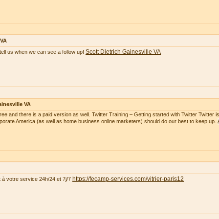
 VA
Scott Dietrich Gainesville VA
tell us when we can see a follow up!
inesville VA
free and there is a paid version as well. Twitter Training – Getting started with Twitter Twitte
rporate America (as well as home business online marketers) should do our best to keep up.
https://fecamp-services.com/vitrier-paris12
t à votre service 24h/24 et 7j/7