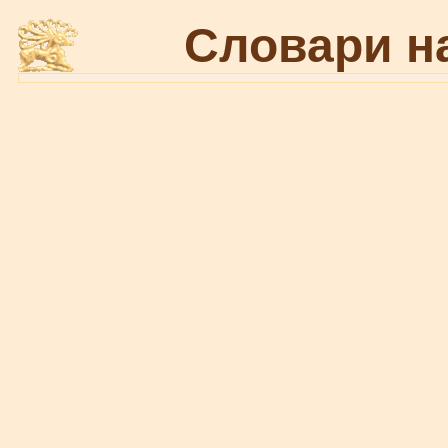
Словари н