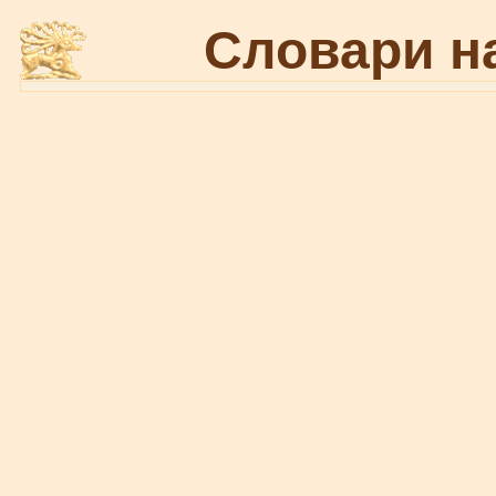
Словари н