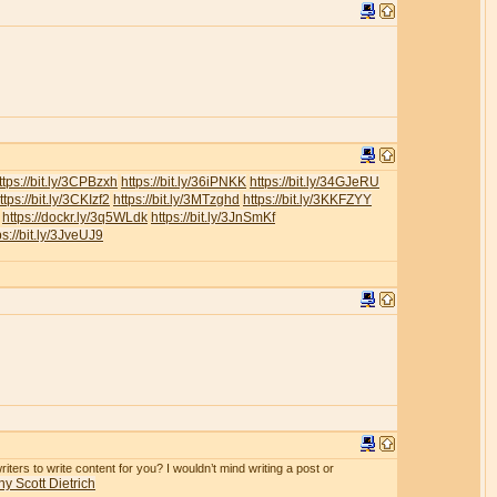
ttps://bit.ly/3CPBzxh
https://bit.ly/36iPNKK
https://bit.ly/34GJeRU
ttps://bit.ly/3CKIzf2
https://bit.ly/3MTzghd
https://bit.ly/3KKFZYY
https://dockr.ly/3q5WLdk
https://bit.ly/3JnSmKf
ps://bit.ly/3JveUJ9
iters to write content for you? I wouldn’t mind writing a post or
y Scott Dietrich