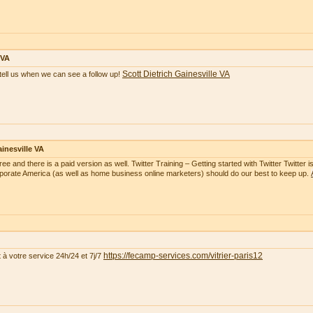
 VA
Scott Dietrich Gainesville VA
tell us when we can see a follow up!
inesville VA
free and there is a paid version as well. Twitter Training – Getting started with Twitter Twitte
rporate America (as well as home business online marketers) should do our best to keep up.
https://fecamp-services.com/vitrier-paris12
t à votre service 24h/24 et 7j/7