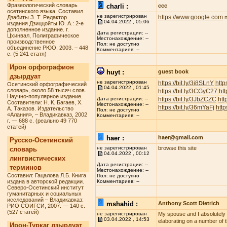
Фразеологический словарь
charli :
ccc
осетинского языка. Составил
не зарегистрирован
https://www.google.com
Дзабиты З. Т. Редактор
n
04.04.2022 , 05:06
издания Дзиццойты Ю. А.: 2-е
дополненное издание. г.
Дата регистрации: --
Цхинвал, Полиграфическое
Местонахождение: --
производственное
Пол: не доступно
объединение РЮО, 2003. – 448
Комментариев: --
с. (5 241 статя)
Ирон орфографион
huyt :
guest book
дзырдуат
не зарегистрирован
https://bit.ly/3i8SLnY
http
Осетинский орфографический
04.04.2022 , 01:45
словарь, около 58 тысяч слов.
https://bit.ly/3CGyC27
htt
Научно-популярное издание.
https://bit.ly/3JbZCZC
htt
Дата регистрации: --
Составители: Н. К. Багаев, Х.
Местонахождение: --
https://bit.ly/36mYaFj
http
А. Таказов. Издательство
Пол: не доступно
«Алания», – Владикавказ, 2002
Комментариев: --
г. — 688 с. (реально 49 770
статей)
haer :
haer@gmail.com
Русско-Осетинский
не зарегистрирован
browse this site
словарь
04.04.2022 , 00:12
лингвистических
Дата регистрации: --
терминов
Местонахождение: --
Составил: Гацалова Л.Б. Книга
Пол: не доступно
издана в авторской редакции.
Комментариев: --
Северо-Осетинский институт
гуманитарных и социальных
исследований – Владикавказ:
mshahid :
Anthony Scott Dietrich
РИО СОИГСИ, 2007. — 140 с.
(527 статей)
не зарегистрирован
My spouse and I absolutely lo
03.04.2022 , 14:53
elaborating on a number of t
Ирон-Туркаг дзырдуат