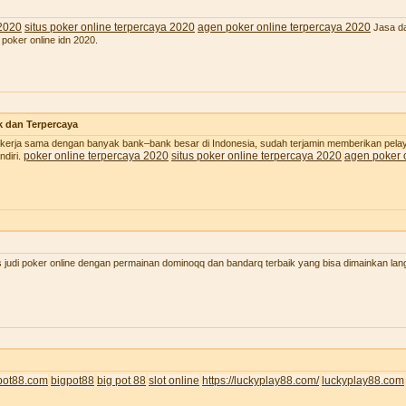
 2020
situs poker online terpercaya 2020
agen poker online terpercaya 2020
Jasa da
 poker online idn 2020.
k dan Terpercaya
 bekerja sama dengan banyak bank–bank besar di Indonesia, sudah terjamin memberikan pel
poker online terpercaya 2020
situs poker online terpercaya 2020
agen poker 
diri.
judi poker online dengan permainan dominoqq dan bandarq terbaik yang bisa dimainkan lan
pot88.com
bigpot88
big pot 88
slot online
https://luckyplay88.com/
luckyplay88.com