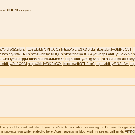
BB KING
ice
keyword
s://bit.ly/3i5nbra
https://bit.ly/3KFxCOs
https://bit.ly/3KDSjdq
https://bit.ly/3MNqC3T
h
ps://bit.ly/3tWERLh
https://bit.ly/3KIlQTp
https://bit.ly/3CKAyq5
https://bit.ly/3IcP9Mr
h
ps://bit.ly/3IbLgqM
https://bit.ly/3MModXc
https://bit.ly/3CIgWmE
https://bit.ly/3tVYByy
s://bit.ly/3u8O0Ai
https://bit.ly/3KFxCOs
https://w.tt/37H1lbC
https://bit.ly/3N3LAvl
htt
ve your blog and find a lot of your post’s to be just what I’m looking for. Do you offer guest wr
Anthon
he subjects you write related to here. Again, awesome blog! visit my site ex girlfriends