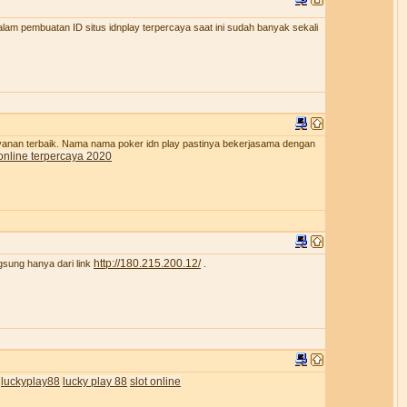
lam pembuatan ID situs idnplay terpercaya saat ini sudah banyak sekali
ayanan terbaik. Nama nama poker idn play pastinya bekerjasama dengan
online terpercaya 2020
http://180.215.200.12/
gsung hanya dari link
.
luckyplay88
lucky play 88
slot online