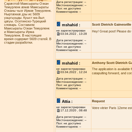
Дата регистрации: --
Сарæзтой Мамсыраты Озкан
Местонахождение: --
Темурленк æмæ Мамсыраты
Пол: не доступно
Озканы чызг Ирмæ Темурленк.
Комментариев: --
Ныртæккæ дзы ис 5609
уацхъуыды. Куыст ма йыл
цæуы. Осетинско-Турецкий
mshahid :
Scott Dietrich Gainesville
словарь. Составили
Мамсыраты Озкан Темурленк
не зарегистрирован
Hey! Great post! Please do 
и Мамсыраты Ирма
03.04.2022 , 13:28
Темурленк. В настоящее
время содержит 5609 статей. В
Дата регистрации: --
стадии разработки.
Местонахождение: --
Пол: не доступно
Комментариев: --
mshahid :
Anthony Scott Dietrich Ga
не зарегистрирован
The application is available 
03.04.2022 , 12:24
catapulting forward, and co
Дата регистрации: --
Местонахождение: --
Пол: не доступно
Комментариев: --
Attia :
Request
не зарегистрирован
Votre vitrier Paris 12eme es
17.12.2020 , 08:48
Дата регистрации: --
Местонахождение: --
Пол: не доступно
Комментариев: --