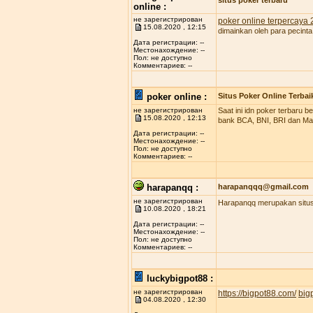
situs poker terbaru
online :
не зарегистрирован
poker online terpercaya
15.08.2020 , 12:15
dimainkan oleh para pecinta
Дата регистрации: --
Местонахождение: --
Пол: не доступно
Комментариев: --
poker online :
Situs Poker Online Terbai
не зарегистрирован
Saat ini idn poker terbaru
15.08.2020 , 12:13
bank BCA, BNI, BRI dan Man
Дата регистрации: --
Местонахождение: --
Пол: не доступно
Комментариев: --
harapanqq :
harapanqqq@gmail.com
не зарегистрирован
Harapanqq merupakan situs 
10.08.2020 , 18:21
Дата регистрации: --
Местонахождение: --
Пол: не доступно
Комментариев: --
luckybigpot88 :
не зарегистрирован
https://bigpot88.com/
big
04.08.2020 , 12:30