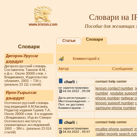
Словари на 
www.iriston.com
Пособие для желающих з
Словари
Статьи
Словари
Дигорон-Уруссаг
Комментарий к:
дзурдуат
Дигорско-русский словарь.
Автор
Сообщение
Составитель Таказов Ф.М.,
к.ф.н.: Около 30000 слов. г.
Владикавказ, Издательство
«Алания», 2003. – 734 с.
charli :
contact help center
(реально 23 111 статей)
не зарегистрирован
lenovo contact number
,
04.04.2022 , 05:08
Ирон-Уырыссаг
number
youtube suppor
,
дзырдуат
phone number
netgear c
Дата регистрации: --
Местонахождение: --
Осетинско-русский словарь
lenovo support number
c
Пол: не доступно
под редакцией А.М.Касаева,
samsung phone number
Комментариев: --
Редактор издания Гуриев Т.А.:
Около 28000 слов. 4-е издание.
г.Владикавказ, Изд-во Северо-
Осетинского института
charli :
contact help center
гуманитарных исследований,
1993. – 384 с. (реально 23 014
не зарегистрирован
mcafee phone support
m
,
04.04.2022 , 05:07
статей)
safari google search not
,