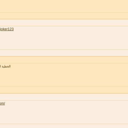
joker123
الخطبة 
com/