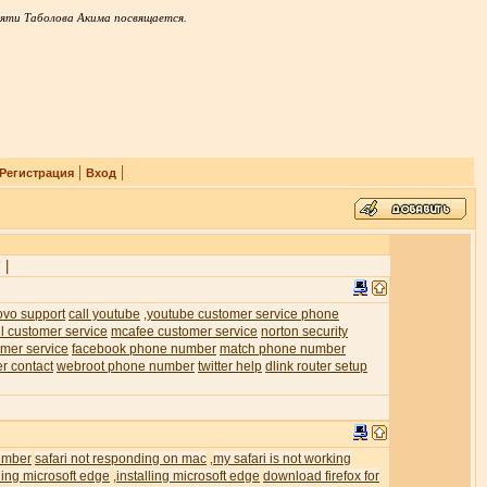
яти Таболова Акима посвящается.
|
|
Регистрация
Вход
|
7
ovo support
call youtube
youtube customer service phone
,
l customer service
mcafee customer service
norton security
mer service
facebook phone number
match phone number
er contact
webroot phone number
twitter help
dlink router setup
umber
safari not responding on mac
my safari is not working
,
ling microsoft edge
installing microsoft edge
download firefox for
,