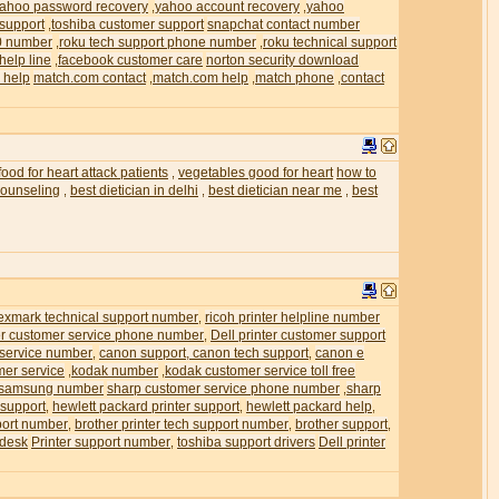
ahoo password recovery
yahoo account recovery
yahoo
,
,
 support
toshiba customer support
snapchat contact number
,
0 number
roku tech support phone number
roku technical support
,
,
help line
facebook customer care
norton security download
,
 help
match.com contact
match.com help
match phone
contact
,
,
,
food for heart attack patients
vegetables good for heart
how to
,
 counseling
best dietician in delhi
best dietician near me
best
,
,
,
exmark technical support number
ricoh printer helpline number
,
ter customer service phone number
Dell printer customer support
,
 service number
canon support, canon tech support
canon e
,
,
mer service
kodak number
kodak customer service toll free
,
,
samsung number
sharp customer service phone number
sharp
,
 support
hewlett packard printer support
hewlett packard help
,
,
,
pport number
brother printer tech support number
brother support
,
,
,
 desk
Printer support number
toshiba support drivers
Dell printer
,