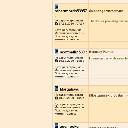
robertmorris53957
émondage Victoriaville
:
не зарегистрирован
Thanks for providing this val
17.12.2020 , 07:57
Дата регистрации: --
Местонахождение: --
Пол: не доступно
Комментариев: --
scottheflin589 :
Berkeley Painter
не зарегистрирован
I came on this while searchi
16.12.2020 , 14:58
Дата регистрации: --
Местонахождение: --
Пол: не доступно
Комментариев: --
Margahayu :
не зарегистрирован
https://jamiekru.postach.i
18.09.2020 , 16:05
Дата регистрации: --
Местонахождение: --
Пол: не доступно
Комментариев: --
agen poker