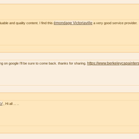
émondage Victoriaville
uable and quality content. I find this
a very good service provider.
https://www.berkeleycapainter
ng on google I’ll be sure to come back. thanks for sharing.
o/
, Hi all ... ..