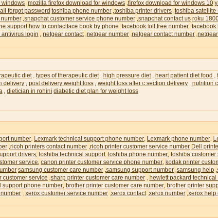
or windows
mozilla firefox download for windows
firefox download for windows 10
y
,
,
il forgot password
toshiba phone number
toshiba printer drivers
toshiba satellite
,
,
e number
snapchat customer service phone number
snapchat contact us
roku 180
,
,
ne support
how to contactface book by phone
facebook toll free number
facebook 
,
,
 antivirus login
netgear contact
netgear number
netgear contact number
netgear
,
,
,
,
rapeutic diet
types of therapeutic diet
high pressure diet
heart patient diet food
,
,
,
,
n delivery
post delivery weight loss
weight loss after c section delivery
nutrition
,
,
,
ia
dietician in rohini
diabetic diet plan for weight loss
,
pport number
Lexmark technical support phone number
Lexmark phone number
L
,
,
,
ber
ricoh printers contact number
ricoh printer customer service number
Dell prin
,
,
upport drivers
toshiba technical support
toshiba phone number
toshiba customer
,
,
,
ustomer service
canon printer customer service phone number
kodak printer custo
,
,
number
samsung customer care number
samsung support number
samsung help
,
,
,
r customer service
sharp printer customer care number
hewlett packard technical
,
,
al support phone number
brother printer customer care number
brother printer su
,
,
e number
xerox customer service number
xerox contact
xerox number
xerox help
,
,
,
,