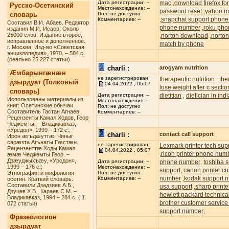
mac
download firefox f
Дата регистрации: --
,
Русско-Осетинский
Местонахождение: --
password reset
yahoo ma
,
словарь
Пол: не доступно
snapchat support phon
,
Комментариев: --
Составил В.И. Абаев. Редактор
phone number
roku pho
,
издания М.И. Исаев: Около
25000 слов. Издание второе,
norton download
norton
,
,
исправленное и дополненное.
match by phone
г. Москва, Изд-во «Советская
энциклопедия», 1970. – 584 с.
(реально 25 227 статьи)
charli :
arogyam nutrition
Æмбарынгæнæн
не зарегистрирован
therapeutic nutrition
the
,
дзырдуат (Толковый
04.04.2022 , 05:07
lose weight after c sectio
словарь)
dietitian
dietician in ind
Дата регистрации: --
,
Использованы материалы из
Местонахождение: --
книг: Осетинские обычаи.
Пол: не доступно
Составитель Гастан Агнаев.
Комментариев: --
Рецензенты Камал Ходов, Геор
Чеджемты. – Владикавказ,
«Урсдон», 1999 – 172 с.;
charli :
contact call support
Ирон æгъдæуттæ. Чиныг
сарæзта Агънаты Гæстæн.
не зарегистрирован
Lexmark printer tech su
Рецензенттæ Ходы Камал
04.04.2022 , 05:07
ricoh printer phone num
,
æмæ Чеджемты Геор. –
Дзæуджыхъæу, «Урсдон»,
phone number
toshiba s
Дата регистрации: --
,
1999 – 176 с.;
Местонахождение: --
support
canon printer c
,
Этнография и мифология
Пол: не доступно
number
kodak support 
,
Комментариев: --
осетин. Краткий словарь.
Составили Дзадзиев А.Б.,
usa support
sharp printe
,
Дзуцев Х.В., Караев С.М. –
hewlett packard technic
Владикавказ, 1994 – 284 с. ( 1
brother customer servic
072 статьи)
support number
,
Фразеологион
дзырдуат