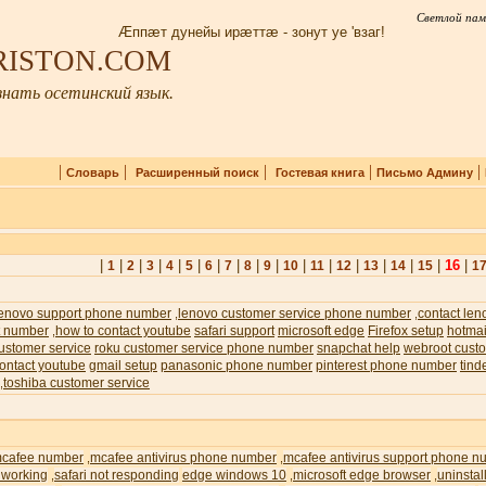
Светлой пам
Æппæт дунейы ирæттæ - зонут уе 'взаг!
IRISTON.COM
нать осетинский язык.
|
|
|
|
|
Словарь
Расширенный поиск
Гостевая книга
Письмо Админу
|
|
|
|
|
|
|
|
|
|
|
|
|
|
|
|
16
|
1
2
3
4
5
6
7
8
9
10
11
12
13
14
15
1
lenovo support phone number
lenovo customer service phone number
contact len
,
,
t number
how to contact youtube
safari support
microsoft edge
Firefox setup
hotmai
,
ustomer service
roku customer service phone number
snapchat help
webroot custo
ontact youtube
gmail setup
panasonic phone number
pinterest phone number
tind
toshiba customer service
,
cafee number
mcafee antivirus phone number
mcafee antivirus support phone n
,
,
 working
safari not responding
edge windows 10
microsoft edge browser
uninstal
,
,
,