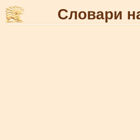
Словари н