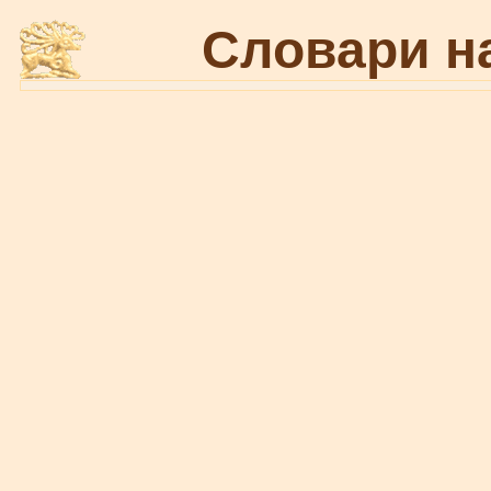
Словари н