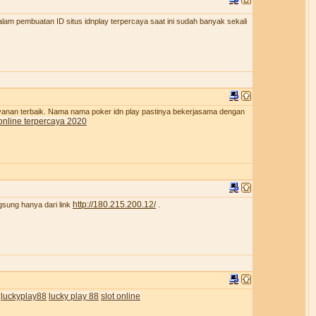
lam pembuatan ID situs idnplay terpercaya saat ini sudah banyak sekali
ayanan terbaik. Nama nama poker idn play pastinya bekerjasama dengan
online terpercaya 2020
http://180.215.200.12/
gsung hanya dari link
.
luckyplay88
lucky play 88
slot online