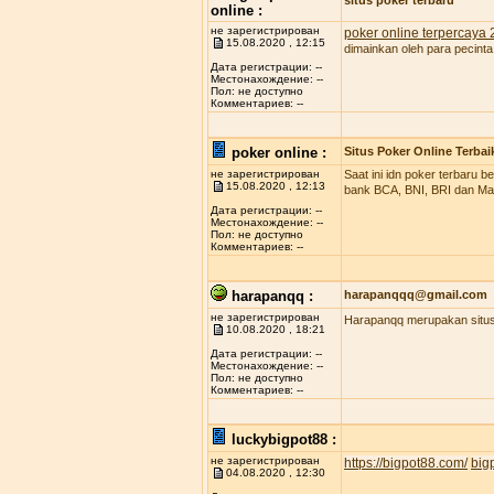
situs poker terbaru
online :
не зарегистрирован
poker online terpercaya
15.08.2020 , 12:15
dimainkan oleh para pecinta
Дата регистрации: --
Местонахождение: --
Пол: не доступно
Комментариев: --
poker online :
Situs Poker Online Terbai
не зарегистрирован
Saat ini idn poker terbaru
15.08.2020 , 12:13
bank BCA, BNI, BRI dan Man
Дата регистрации: --
Местонахождение: --
Пол: не доступно
Комментариев: --
harapanqq :
harapanqqq@gmail.com
не зарегистрирован
Harapanqq merupakan situs 
10.08.2020 , 18:21
Дата регистрации: --
Местонахождение: --
Пол: не доступно
Комментариев: --
luckybigpot88 :
не зарегистрирован
https://bigpot88.com/
big
04.08.2020 , 12:30