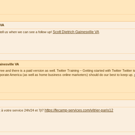
 VA
Scott Dietrich Gainesville VA
tell us when we can see a follow up!
inesville VA
free and there is a paid version as well. Twitter Training – Getting started with Twitter Twitte
rporate America (as well as home business online marketers) should do our best to keep up.
https://fecamp-services.com/vitrier-paris12
t à votre service 24h/24 et 7j/7