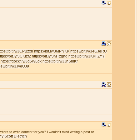
ttps://bit.ly/3CPBzxh
https://bit.ly/36iPNKK
https://bit.ly/34GJeRU
ttps://bit.ly/3CKIzf2
https://bit.ly/3MTzghd
https://bit.ly/3KKFZYY
https://dockr.ly/3q5WLdk
https://bit.ly/3JnSmKf
ps://bit.ly/3JveUJ9
iters to write content for you? I wouldn’t mind writing a post or
y Scott Dietrich