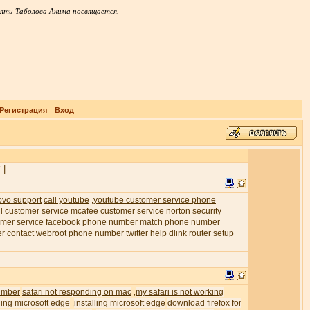
яти Таболова Акима посвящается.
|
|
Регистрация
Вход
|
7
ovo support
call youtube
youtube customer service phone
,
l customer service
mcafee customer service
norton security
mer service
facebook phone number
match phone number
er contact
webroot phone number
twitter help
dlink router setup
umber
safari not responding on mac
my safari is not working
,
ling microsoft edge
installing microsoft edge
download firefox for
,