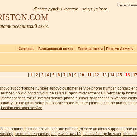
Светлой пам
Æппæт дунейы ирæттæ - зонут уе 'взаг!
IRISTON.COM
нать осетинский язык.
|
|
|
|
|
Словарь
Расширенный поиск
Гостевая книга
Письмо Админу
|
|
|
|
|
|
|
|
|
|
|
|
|
|
|
|
16
|
1
2
3
4
5
6
7
8
9
10
11
12
13
14
15
1
lenovo support phone number
lenovo customer service phone number
contact len
,
,
t number
how to contact youtube
safari support
microsoft edge
Firefox setup
hotmai
,
ustomer service
roku customer service phone number
snapchat help
webroot custo
ontact youtube
gmail setup
panasonic phone number
pinterest phone number
tind
toshiba customer service
,
cafee number
mcafee antivirus phone number
mcafee antivirus support phone n
,
,
 working
safari not responding
edge windows 10
microsoft edge browser
uninstal
,
,
,