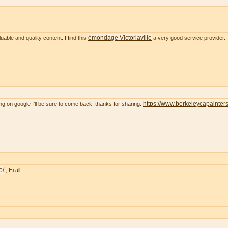
émondage Victoriaville
uable and quality content. I find this
a very good service provider.
https://www.berkeleycapainter
ng on google I’ll be sure to come back. thanks for sharing.
o/
, Hi all ... ..