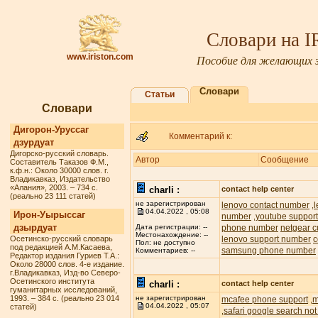
Словари на 
www.iriston.com
Пособие для желающих з
Словари
Статьи
Словари
Дигорон-Уруссаг
Комментарий к:
дзурдуат
Дигорско-русский словарь.
Автор
Сообщение
Составитель Таказов Ф.М.,
к.ф.н.: Около 30000 слов. г.
Владикавказ, Издательство
«Алания», 2003. – 734 с.
charli :
contact help center
(реально 23 111 статей)
не зарегистрирован
lenovo contact number
,
04.04.2022 , 05:08
Ирон-Уырыссаг
number
youtube suppor
,
дзырдуат
phone number
netgear c
Дата регистрации: --
Местонахождение: --
Осетинско-русский словарь
lenovo support number
c
Пол: не доступно
под редакцией А.М.Касаева,
samsung phone number
Комментариев: --
Редактор издания Гуриев Т.А.:
Около 28000 слов. 4-е издание.
г.Владикавказ, Изд-во Северо-
Осетинского института
charli :
contact help center
гуманитарных исследований,
1993. – 384 с. (реально 23 014
не зарегистрирован
mcafee phone support
m
,
04.04.2022 , 05:07
статей)
safari google search not
,