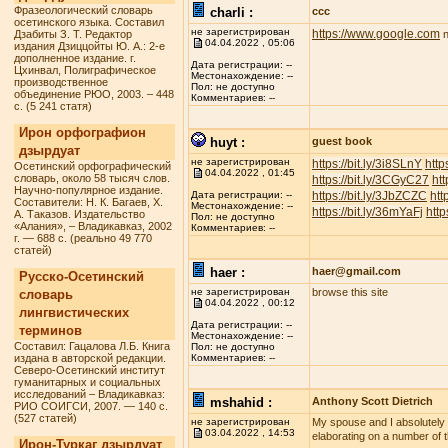
Фразеологический словарь
charli :
ccc
осетинского языка. Составил
не зарегистрирован
https://www.google.com
Дзабиты З. Т. Редактор
n
04.04.2022 , 05:06
издания Дзиццойты Ю. А.: 2-е
дополненное издание. г.
Дата регистрации: --
Цхинвал, Полиграфическое
Местонахождение: --
производственное
Пол: не доступно
объединение РЮО, 2003. – 448
Комментариев: --
с. (5 241 статя)
Ирон орфографион
huyt :
guest book
дзырдуат
не зарегистрирован
https://bit.ly/3i8SLnY
http
Осетинский орфографический
04.04.2022 , 01:45
словарь, около 58 тысяч слов.
https://bit.ly/3CGyC27
htt
Научно-популярное издание.
https://bit.ly/3JbZCZC
htt
Дата регистрации: --
Составители: Н. К. Багаев, Х.
Местонахождение: --
https://bit.ly/36mYaFj
http
А. Таказов. Издательство
Пол: не доступно
«Алания», – Владикавказ, 2002
Комментариев: --
г. — 688 с. (реально 49 770
статей)
haer :
haer@gmail.com
Русско-Осетинский
не зарегистрирован
browse this site
словарь
04.04.2022 , 00:12
лингвистических
Дата регистрации: --
терминов
Местонахождение: --
Составил: Гацалова Л.Б. Книга
Пол: не доступно
издана в авторской редакции.
Комментариев: --
Северо-Осетинский институт
гуманитарных и социальных
исследований – Владикавказ:
mshahid :
Anthony Scott Dietrich
РИО СОИГСИ, 2007. — 140 с.
(527 статей)
не зарегистрирован
My spouse and I absolutely lo
03.04.2022 , 14:53
elaborating on a number of t
Ирон-Туркаг дзырдуат