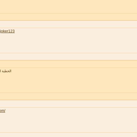
joker123
الخطبة 
com/