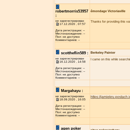
robertmorris53957
émondage Victoriaville
:
не зарегистрирован
Thanks for providing this val
17.12.2020 , 07:57
Дата регистрации: --
Местонахождение: --
Пол: не доступно
Комментариев: --
scottheflin589 :
Berkeley Painter
не зарегистрирован
I came on this while searchi
16.12.2020 , 14:58
Дата регистрации: --
Местонахождение: --
Пол: не доступно
Комментариев: --
Margahayu :
не зарегистрирован
https://jamiekru.postach.i
18.09.2020 , 16:05
Дата регистрации: --
Местонахождение: --
Пол: не доступно
Комментариев: --
agen poker