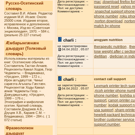
mac
download firefox f
Дата регистрации: --
,
Русско-Осетинский
Местонахождение: --
password reset
yahoo ma
,
словарь
Пол: не доступно
snapchat support phon
,
Комментариев: --
Составил В.И. Абаев. Редактор
phone number
roku pho
,
издания М.И. Исаев: Около
25000 слов. Издание второе,
norton download
norton
,
,
исправленное и дополненное.
match by phone
г. Москва, Изд-во «Советская
энциклопедия», 1970. – 584 с.
(реально 25 227 статьи)
charli :
arogyam nutrition
Æмбарынгæнæн
не зарегистрирован
therapeutic nutrition
the
,
дзырдуат (Толковый
04.04.2022 , 05:07
lose weight after c sectio
словарь)
dietitian
dietician in ind
Дата регистрации: --
,
Использованы материалы из
Местонахождение: --
книг: Осетинские обычаи.
Пол: не доступно
Составитель Гастан Агнаев.
Комментариев: --
Рецензенты Камал Ходов, Геор
Чеджемты. – Владикавказ,
«Урсдон», 1999 – 172 с.;
charli :
contact call support
Ирон æгъдæуттæ. Чиныг
сарæзта Агънаты Гæстæн.
не зарегистрирован
Lexmark printer tech su
Рецензенттæ Ходы Камал
04.04.2022 , 05:07
ricoh printer phone num
,
æмæ Чеджемты Геор. –
Дзæуджыхъæу, «Урсдон»,
phone number
toshiba s
Дата регистрации: --
,
1999 – 176 с.;
Местонахождение: --
support
canon printer c
,
Этнография и мифология
Пол: не доступно
number
kodak support 
,
Комментариев: --
осетин. Краткий словарь.
Составили Дзадзиев А.Б.,
usa support
sharp printe
,
Дзуцев Х.В., Караев С.М. –
hewlett packard technic
Владикавказ, 1994 – 284 с. ( 1
brother customer servic
072 статьи)
support number
,
Фразеологион
дзырдуат