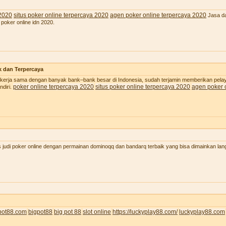
 2020
situs poker online terpercaya 2020
agen poker online terpercaya 2020
Jasa da
 poker online idn 2020.
k dan Terpercaya
 bekerja sama dengan banyak bank–bank besar di Indonesia, sudah terjamin memberikan pel
poker online terpercaya 2020
situs poker online terpercaya 2020
agen poker 
diri.
judi poker online dengan permainan dominoqq dan bandarq terbaik yang bisa dimainkan lan
pot88.com
bigpot88
big pot 88
slot online
https://luckyplay88.com/
luckyplay88.com