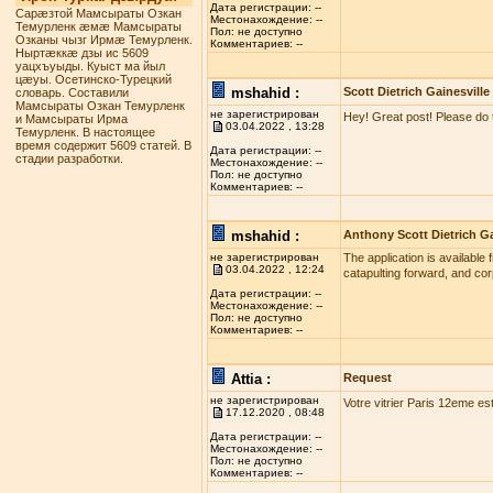
Дата регистрации: --
Сарæзтой Мамсыраты Озкан
Местонахождение: --
Темурленк æмæ Мамсыраты
Пол: не доступно
Озканы чызг Ирмæ Темурленк.
Комментариев: --
Ныртæккæ дзы ис 5609
уацхъуыды. Куыст ма йыл
цæуы. Осетинско-Турецкий
mshahid :
Scott Dietrich Gainesville
словарь. Составили
Мамсыраты Озкан Темурленк
не зарегистрирован
Hey! Great post! Please do 
и Мамсыраты Ирма
03.04.2022 , 13:28
Темурленк. В настоящее
время содержит 5609 статей. В
Дата регистрации: --
стадии разработки.
Местонахождение: --
Пол: не доступно
Комментариев: --
mshahid :
Anthony Scott Dietrich Ga
не зарегистрирован
The application is available 
03.04.2022 , 12:24
catapulting forward, and co
Дата регистрации: --
Местонахождение: --
Пол: не доступно
Комментариев: --
Attia :
Request
не зарегистрирован
Votre vitrier Paris 12eme es
17.12.2020 , 08:48
Дата регистрации: --
Местонахождение: --
Пол: не доступно
Комментариев: --