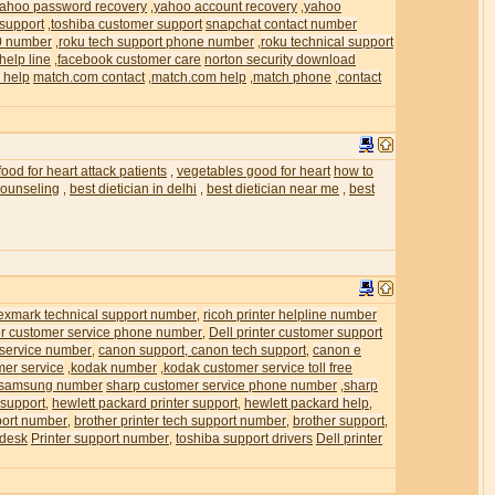
ahoo password recovery
yahoo account recovery
yahoo
,
,
 support
toshiba customer support
snapchat contact number
,
0 number
roku tech support phone number
roku technical support
,
,
help line
facebook customer care
norton security download
,
 help
match.com contact
match.com help
match phone
contact
,
,
,
food for heart attack patients
vegetables good for heart
how to
,
 counseling
best dietician in delhi
best dietician near me
best
,
,
,
exmark technical support number
ricoh printer helpline number
,
ter customer service phone number
Dell printer customer support
,
 service number
canon support, canon tech support
canon e
,
,
mer service
kodak number
kodak customer service toll free
,
,
samsung number
sharp customer service phone number
sharp
,
 support
hewlett packard printer support
hewlett packard help
,
,
,
pport number
brother printer tech support number
brother support
,
,
,
 desk
Printer support number
toshiba support drivers
Dell printer
,