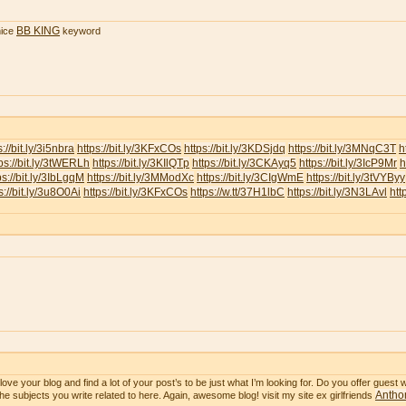
BB KING
ice
keyword
s://bit.ly/3i5nbra
https://bit.ly/3KFxCOs
https://bit.ly/3KDSjdq
https://bit.ly/3MNqC3T
h
ps://bit.ly/3tWERLh
https://bit.ly/3KIlQTp
https://bit.ly/3CKAyq5
https://bit.ly/3IcP9Mr
h
ps://bit.ly/3IbLgqM
https://bit.ly/3MModXc
https://bit.ly/3CIgWmE
https://bit.ly/3tVYByy
s://bit.ly/3u8O0Ai
https://bit.ly/3KFxCOs
https://w.tt/37H1lbC
https://bit.ly/3N3LAvl
htt
ve your blog and find a lot of your post’s to be just what I’m looking for. Do you offer guest wr
Anthon
he subjects you write related to here. Again, awesome blog! visit my site ex girlfriends