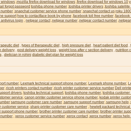
or windows
mozilla firefox download for windows
firefox download for windows 10
y
,
,
il forgot password
toshiba phone number
toshiba printer drivers
toshiba satellite
,
,
e number
snapchat customer service phone number
snapchat contact us
roku 180
,
,
ne support
how to contactface book by phone
facebook toll free number
facebook 
,
,
 antivirus login
netgear contact
netgear number
netgear contact number
netgear
,
,
,
,
rapeutic diet
types of therapeutic diet
high pressure diet
heart patient diet food
,
,
,
,
n delivery
post delivery weight loss
weight loss after c section delivery
nutrition
,
,
,
ia
dietician in rohini
diabetic diet plan for weight loss
,
pport number
Lexmark technical support phone number
Lexmark phone number
L
,
,
,
ber
ricoh printers contact number
ricoh printer customer service number
Dell prin
,
,
upport drivers
toshiba technical support
toshiba phone number
toshiba customer
,
,
,
ustomer service
canon printer customer service phone number
kodak printer custo
,
,
number
samsung customer care number
samsung support number
samsung help
,
,
,
r customer service
sharp printer customer care number
hewlett packard technical
,
,
al support phone number
brother printer customer care number
brother printer su
,
,
e number
xerox customer service number
xerox contact
xerox number
xerox help
,
,
,
,