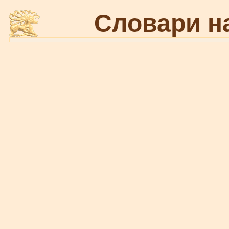
Словари н