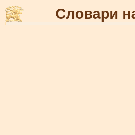
Словари н