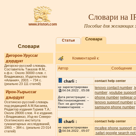
Словари на 
www.iriston.com
Пособие для желающих з
Словари
Статьи
Словари
Дигорон-Уруссаг
Комментарий к:
дзурдуат
Дигорско-русский словарь.
Автор
Сообщение
Составитель Таказов Ф.М.,
к.ф.н.: Около 30000 слов. г.
Владикавказ, Издательство
«Алания», 2003. – 734 с.
charli :
contact help center
(реально 23 111 статей)
не зарегистрирован
lenovo contact number
,
04.04.2022 , 05:08
Ирон-Уырыссаг
number
youtube suppor
,
дзырдуат
phone number
netgear c
Дата регистрации: --
Местонахождение: --
Осетинско-русский словарь
lenovo support number
c
Пол: не доступно
под редакцией А.М.Касаева,
samsung phone number
Комментариев: --
Редактор издания Гуриев Т.А.:
Около 28000 слов. 4-е издание.
г.Владикавказ, Изд-во Северо-
Осетинского института
charli :
contact help center
гуманитарных исследований,
1993. – 384 с. (реально 23 014
не зарегистрирован
mcafee phone support
m
,
04.04.2022 , 05:07
статей)
safari google search not
,