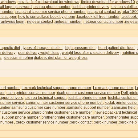
or windows
mozilla firefox download for windows
firefox download for windows 10
y
,
,
il forgot password
toshiba phone number
toshiba printer drivers
toshiba satellite
,
,
e number
snapchat customer service phone number
snapchat contact us
roku 180
,
,
ne support
how to contactface book by phone
facebook toll free number
facebook 
,
,
 antivirus login
netgear contact
netgear number
netgear contact number
netgear
,
,
,
,
rapeutic diet
types of therapeutic diet
high pressure diet
heart patient diet food
,
,
,
,
n delivery
post delivery weight loss
weight loss after c section delivery
nutrition
,
,
,
ia
dietician in rohini
diabetic diet plan for weight loss
,
pport number
Lexmark technical support phone number
Lexmark phone number
L
,
,
,
ber
ricoh printers contact number
ricoh printer customer service number
Dell prin
,
,
upport drivers
toshiba technical support
toshiba phone number
toshiba customer
,
,
,
ustomer service
canon printer customer service phone number
kodak printer custo
,
,
number
samsung customer care number
samsung support number
samsung help
,
,
,
r customer service
sharp printer customer care number
hewlett packard technical
,
,
al support phone number
brother printer customer care number
brother printer su
,
,
e number
xerox customer service number
xerox contact
xerox number
xerox help
,
,
,
,