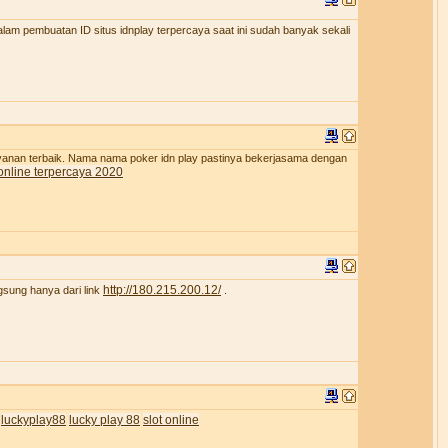
lam pembuatan ID situs idnplay terpercaya saat ini sudah banyak sekali
ayanan terbaik. Nama nama poker idn play pastinya bekerjasama dengan
online terpercaya 2020
http://180.215.200.12/
gsung hanya dari link
.
luckyplay88
lucky play 88
slot online