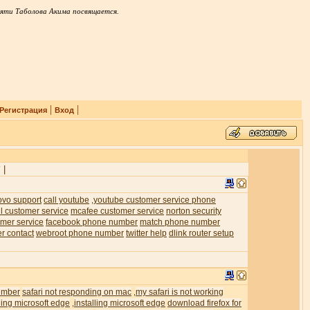
яти Таболова Акима посвящается.
|
|
Регистрация
Вход
|
7
ovo support
call youtube
youtube customer service phone
,
l customer service
mcafee customer service
norton security
mer service
facebook phone number
match phone number
er contact
webroot phone number
twitter help
dlink router setup
umber
safari not responding on mac
my safari is not working
,
ling microsoft edge
installing microsoft edge
download firefox for
,