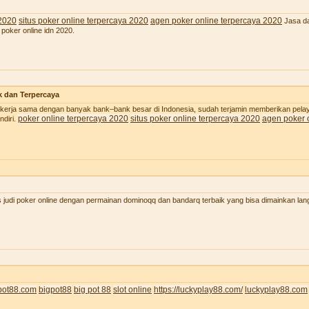
 2020
situs poker online terpercaya 2020
agen poker online terpercaya 2020
Jasa da
 poker online idn 2020.
k dan Terpercaya
 bekerja sama dengan banyak bank–bank besar di Indonesia, sudah terjamin memberikan pel
poker online terpercaya 2020
situs poker online terpercaya 2020
agen poker 
diri.
judi poker online dengan permainan dominoqq dan bandarq terbaik yang bisa dimainkan lan
pot88.com
bigpot88
big pot 88
slot online
https://luckyplay88.com/
luckyplay88.com