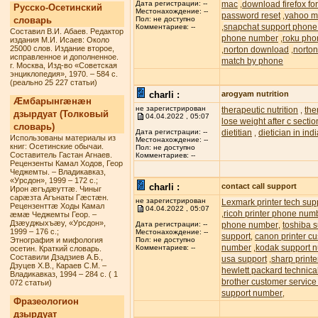
mac
download firefox f
Дата регистрации: --
,
Русско-Осетинский
Местонахождение: --
password reset
yahoo ma
,
словарь
Пол: не доступно
snapchat support phon
,
Комментариев: --
Составил В.И. Абаев. Редактор
phone number
roku pho
,
издания М.И. Исаев: Около
25000 слов. Издание второе,
norton download
norton
,
,
исправленное и дополненное.
match by phone
г. Москва, Изд-во «Советская
энциклопедия», 1970. – 584 с.
(реально 25 227 статьи)
charli :
arogyam nutrition
Æмбарынгæнæн
не зарегистрирован
therapeutic nutrition
the
,
дзырдуат (Толковый
04.04.2022 , 05:07
lose weight after c sectio
словарь)
dietitian
dietician in ind
Дата регистрации: --
,
Использованы материалы из
Местонахождение: --
книг: Осетинские обычаи.
Пол: не доступно
Составитель Гастан Агнаев.
Комментариев: --
Рецензенты Камал Ходов, Геор
Чеджемты. – Владикавказ,
«Урсдон», 1999 – 172 с.;
charli :
contact call support
Ирон æгъдæуттæ. Чиныг
сарæзта Агънаты Гæстæн.
не зарегистрирован
Lexmark printer tech su
Рецензенттæ Ходы Камал
04.04.2022 , 05:07
ricoh printer phone num
,
æмæ Чеджемты Геор. –
Дзæуджыхъæу, «Урсдон»,
phone number
toshiba s
Дата регистрации: --
,
1999 – 176 с.;
Местонахождение: --
support
canon printer c
,
Этнография и мифология
Пол: не доступно
number
kodak support 
,
Комментариев: --
осетин. Краткий словарь.
Составили Дзадзиев А.Б.,
usa support
sharp printe
,
Дзуцев Х.В., Караев С.М. –
hewlett packard technic
Владикавказ, 1994 – 284 с. ( 1
brother customer servic
072 статьи)
support number
,
Фразеологион
дзырдуат