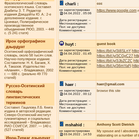
Фразеологический словарь
charli :
ccc
осетинского языка. Составил
не зарегистрирован
https://www.google.com
Дзабиты З. Т. Редактор
n
04.04.2022 , 05:06
издания Дзиццойты Ю. А.: 2-е
дополненное издание. г.
Дата регистрации: --
Цхинвал, Полиграфическое
Местонахождение: --
производственное
Пол: не доступно
объединение РЮО, 2003. – 448
Комментариев: --
с. (5 241 статя)
Ирон орфографион
huyt :
guest book
дзырдуат
не зарегистрирован
https://bit.ly/3i8SLnY
http
Осетинский орфографический
04.04.2022 , 01:45
словарь, около 58 тысяч слов.
https://bit.ly/3CGyC27
htt
Научно-популярное издание.
https://bit.ly/3JbZCZC
htt
Дата регистрации: --
Составители: Н. К. Багаев, Х.
Местонахождение: --
https://bit.ly/36mYaFj
http
А. Таказов. Издательство
Пол: не доступно
«Алания», – Владикавказ, 2002
Комментариев: --
г. — 688 с. (реально 49 770
статей)
haer :
haer@gmail.com
Русско-Осетинский
не зарегистрирован
browse this site
словарь
04.04.2022 , 00:12
лингвистических
Дата регистрации: --
терминов
Местонахождение: --
Составил: Гацалова Л.Б. Книга
Пол: не доступно
издана в авторской редакции.
Комментариев: --
Северо-Осетинский институт
гуманитарных и социальных
исследований – Владикавказ:
mshahid :
Anthony Scott Dietrich
РИО СОИГСИ, 2007. — 140 с.
(527 статей)
не зарегистрирован
My spouse and I absolutely lo
03.04.2022 , 14:53
elaborating on a number of t
Ирон-Туркаг дзырдуат