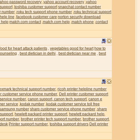
ahoo password recovery
yahoo account recovery
yahoo
,
,
 support
toshiba customer support
snapchat contact number
,
0 number
roku tech support phone number
roku technical support
,
,
help line
facebook customer care
norton security download
,
 help
match.com contact
match.com help
match phone
contact
,
,
,
food for heart attack patients
vegetables good for heart
how to
,
 counseling
best dietician in delhi
best dietician near me
best
,
,
,
exmark technical support number
ricoh printer helpline number
,
ter customer service phone number
Dell printer customer support
,
 service number
canon support, canon tech support
canon e
,
,
mer service
kodak number
kodak customer service toll free
,
,
samsung number
sharp customer service phone number
sharp
,
 support
hewlett packard printer support
hewlett packard help
,
,
,
pport number
brother printer tech support number
brother support
,
,
,
 desk
Printer support number
toshiba support drivers
Dell printer
,