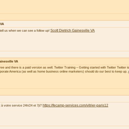
 VA
Scott Dietrich Gainesville VA
tell us when we can see a follow up!
inesville VA
free and there is a paid version as well. Twitter Training – Getting started with Twitter Twitte
rporate America (as well as home business online marketers) should do our best to keep up.
https://fecamp-services.com/vitrier-paris12
t à votre service 24h/24 et 7j/7