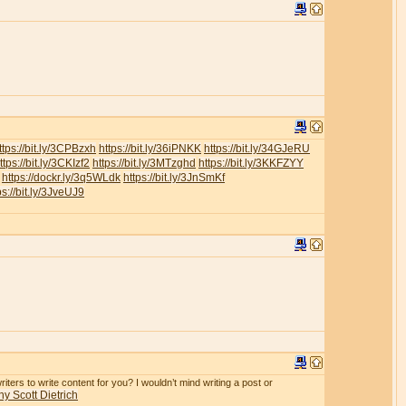
ttps://bit.ly/3CPBzxh
https://bit.ly/36iPNKK
https://bit.ly/34GJeRU
ttps://bit.ly/3CKIzf2
https://bit.ly/3MTzghd
https://bit.ly/3KKFZYY
https://dockr.ly/3q5WLdk
https://bit.ly/3JnSmKf
ps://bit.ly/3JveUJ9
iters to write content for you? I wouldn’t mind writing a post or
y Scott Dietrich