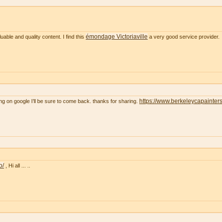
émondage Victoriaville
uable and quality content. I find this
a very good service provider.
https://www.berkeleycapainter
ng on google I’ll be sure to come back. thanks for sharing.
o/
, Hi all ... ..