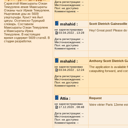
Дата регистрации: --
Сарæзтой Мамсыраты Озкан
Местонахождение: --
Темурленк æмæ Мамсыраты
Пол: не доступно
Озканы чызг Ирмæ Темурленк.
Комментариев: --
Ныртæккæ дзы ис 5609
уацхъуыды. Куыст ма йыл
цæуы. Осетинско-Турецкий
mshahid :
Scott Dietrich Gainesville
словарь. Составили
Мамсыраты Озкан Темурленк
не зарегистрирован
Hey! Great post! Please do 
и Мамсыраты Ирма
03.04.2022 , 13:28
Темурленк. В настоящее
время содержит 5609 статей. В
Дата регистрации: --
стадии разработки.
Местонахождение: --
Пол: не доступно
Комментариев: --
mshahid :
Anthony Scott Dietrich Ga
не зарегистрирован
The application is available 
03.04.2022 , 12:24
catapulting forward, and co
Дата регистрации: --
Местонахождение: --
Пол: не доступно
Комментариев: --
Attia :
Request
не зарегистрирован
Votre vitrier Paris 12eme es
17.12.2020 , 08:48
Дата регистрации: --
Местонахождение: --
Пол: не доступно
Комментариев: --