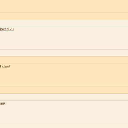
joker123
الخطبة 
com/