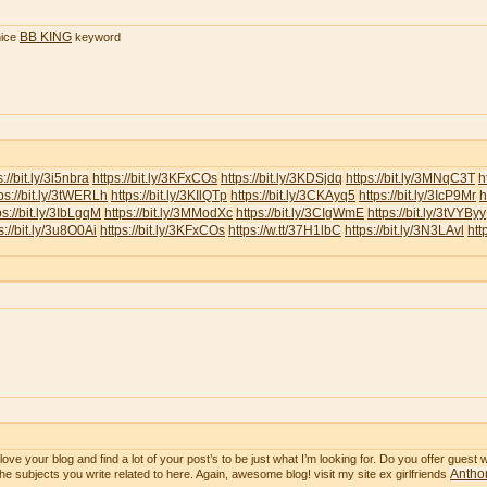
BB KING
ice
keyword
s://bit.ly/3i5nbra
https://bit.ly/3KFxCOs
https://bit.ly/3KDSjdq
https://bit.ly/3MNqC3T
h
ps://bit.ly/3tWERLh
https://bit.ly/3KIlQTp
https://bit.ly/3CKAyq5
https://bit.ly/3IcP9Mr
h
ps://bit.ly/3IbLgqM
https://bit.ly/3MModXc
https://bit.ly/3CIgWmE
https://bit.ly/3tVYByy
s://bit.ly/3u8O0Ai
https://bit.ly/3KFxCOs
https://w.tt/37H1lbC
https://bit.ly/3N3LAvl
htt
ve your blog and find a lot of your post’s to be just what I’m looking for. Do you offer guest wr
Anthon
he subjects you write related to here. Again, awesome blog! visit my site ex girlfriends