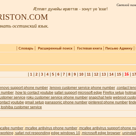
Светлой пам
Æппæт дунейы ирæттæ - зонут уе 'взаг!
IRISTON.COM
нать осетинский язык.
|
|
|
|
|
Словарь
Расширенный поиск
Гостевая книга
Письмо Админу
|
|
|
|
|
|
|
|
|
|
|
|
|
|
|
|
16
|
1
2
3
4
5
6
7
8
9
10
11
12
13
14
15
1
lenovo support phone number
lenovo customer service phone number
contact len
,
,
t number
how to contact youtube
safari support
microsoft edge
Firefox setup
hotmai
,
ustomer service
roku customer service phone number
snapchat help
webroot custo
ontact youtube
gmail setup
panasonic phone number
pinterest phone number
tind
toshiba customer service
,
cafee number
mcafee antivirus phone number
mcafee antivirus support phone n
,
,
 working
safari not responding
edge windows 10
microsoft edge browser
uninstal
,
,
,