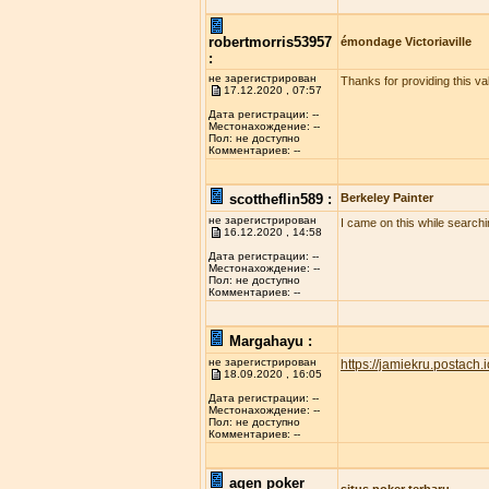
robertmorris53957
émondage Victoriaville
:
не зарегистрирован
Thanks for providing this val
17.12.2020 , 07:57
Дата регистрации: --
Местонахождение: --
Пол: не доступно
Комментариев: --
scottheflin589 :
Berkeley Painter
не зарегистрирован
I came on this while searchi
16.12.2020 , 14:58
Дата регистрации: --
Местонахождение: --
Пол: не доступно
Комментариев: --
Margahayu :
не зарегистрирован
https://jamiekru.postach.i
18.09.2020 , 16:05
Дата регистрации: --
Местонахождение: --
Пол: не доступно
Комментариев: --
agen poker