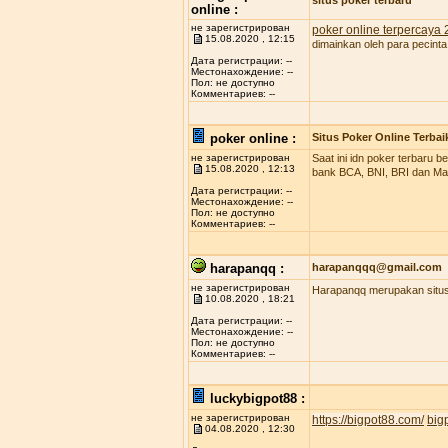
situs poker terbaru
online :
не зарегистрирован
poker online terpercaya
15.08.2020 , 12:15
dimainkan oleh para pecinta
Дата регистрации: --
Местонахождение: --
Пол: не доступно
Комментариев: --
poker online :
Situs Poker Online Terbai
не зарегистрирован
Saat ini idn poker terbaru
15.08.2020 , 12:13
bank BCA, BNI, BRI dan Man
Дата регистрации: --
Местонахождение: --
Пол: не доступно
Комментариев: --
harapanqq :
harapanqqq@gmail.com
не зарегистрирован
Harapanqq merupakan situs 
10.08.2020 , 18:21
Дата регистрации: --
Местонахождение: --
Пол: не доступно
Комментариев: --
luckybigpot88 :
не зарегистрирован
https://bigpot88.com/
big
04.08.2020 , 12:30