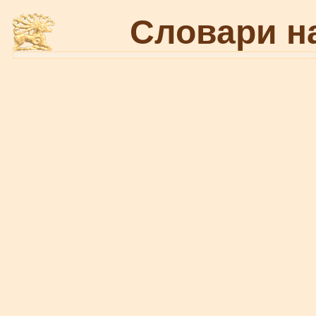
Словари н