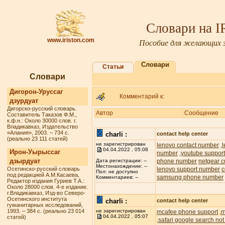
Словари на 
www.iriston.com
Пособие для желающих з
Словари
Статьи
Словари
Дигорон-Уруссаг
Комментарий к:
дзурдуат
Дигорско-русский словарь.
Автор
Сообщение
Составитель Таказов Ф.М.,
к.ф.н.: Около 30000 слов. г.
Владикавказ, Издательство
«Алания», 2003. – 734 с.
charli :
contact help center
(реально 23 111 статей)
не зарегистрирован
lenovo contact number
,
04.04.2022 , 05:08
Ирон-Уырыссаг
number
youtube suppor
,
дзырдуат
phone number
netgear c
Дата регистрации: --
Местонахождение: --
Осетинско-русский словарь
lenovo support number
c
Пол: не доступно
под редакцией А.М.Касаева,
samsung phone number
Комментариев: --
Редактор издания Гуриев Т.А.:
Около 28000 слов. 4-е издание.
г.Владикавказ, Изд-во Северо-
Осетинского института
charli :
contact help center
гуманитарных исследований,
1993. – 384 с. (реально 23 014
не зарегистрирован
mcafee phone support
m
,
04.04.2022 , 05:07
статей)
safari google search not
,