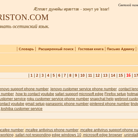
Светлой пам
Æппæт дунейы ирæттæ - зонут уе 'взаг!
IRISTON.COM
нать осетинский язык.
|
|
|
|
|
Словарь
Расширенный поиск
Гостевая книга
Письмо Админу
|
|
|
|
|
|
|
|
|
|
|
|
|
|
|
|
16
|
1
2
3
4
5
6
7
8
9
10
11
12
13
14
15
1
lenovo support phone number
lenovo customer service phone number
contact len
,
,
t number
how to contact youtube
safari support
microsoft edge
Firefox setup
hotmai
,
ustomer service
roku customer service phone number
snapchat help
webroot custo
ontact youtube
gmail setup
panasonic phone number
pinterest phone number
tind
toshiba customer service
,
cafee number
mcafee antivirus phone number
mcafee antivirus support phone n
,
,
 working
safari not responding
edge windows 10
microsoft edge browser
uninstal
,
,
,