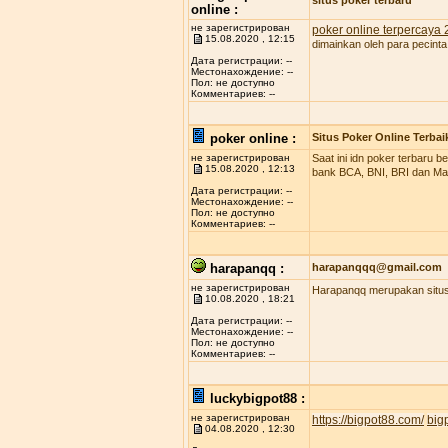
situs poker terbaru
online :
не зарегистрирован
poker online terpercaya
15.08.2020 , 12:15
dimainkan oleh para pecinta
Дата регистрации: --
Местонахождение: --
Пол: не доступно
Комментариев: --
poker online :
Situs Poker Online Terbai
не зарегистрирован
Saat ini idn poker terbaru
15.08.2020 , 12:13
bank BCA, BNI, BRI dan Man
Дата регистрации: --
Местонахождение: --
Пол: не доступно
Комментариев: --
harapanqq :
harapanqqq@gmail.com
не зарегистрирован
Harapanqq merupakan situs 
10.08.2020 , 18:21
Дата регистрации: --
Местонахождение: --
Пол: не доступно
Комментариев: --
luckybigpot88 :
не зарегистрирован
https://bigpot88.com/
big
04.08.2020 , 12:30