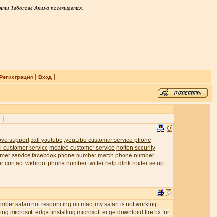
яти Таболова Акима посвящается.
|
|
Регистрация
Вход
|
7
ovo support
call youtube
youtube customer service phone
,
l customer service
mcafee customer service
norton security
mer service
facebook phone number
match phone number
er contact
webroot phone number
twitter help
dlink router setup
umber
safari not responding on mac
my safari is not working
,
ling microsoft edge
installing microsoft edge
download firefox for
,