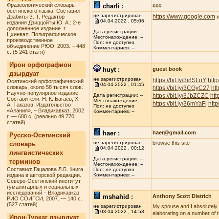
Фразеологический словарь
charli :
ccc
осетинского языка. Составил
не зарегистрирован
https://www.google.com
Дзабиты З. Т. Редактор
n
04.04.2022 , 05:06
издания Дзиццойты Ю. А.: 2-е
дополненное издание. г.
Дата регистрации: --
Цхинвал, Полиграфическое
Местонахождение: --
производственное
Пол: не доступно
объединение РЮО, 2003. – 448
Комментариев: --
с. (5 241 статя)
Ирон орфографион
huyt :
guest book
дзырдуат
не зарегистрирован
https://bit.ly/3i8SLnY
http
Осетинский орфографический
04.04.2022 , 01:45
словарь, около 58 тысяч слов.
https://bit.ly/3CGyC27
htt
Научно-популярное издание.
https://bit.ly/3JbZCZC
htt
Дата регистрации: --
Составители: Н. К. Багаев, Х.
Местонахождение: --
https://bit.ly/36mYaFj
http
А. Таказов. Издательство
Пол: не доступно
«Алания», – Владикавказ, 2002
Комментариев: --
г. — 688 с. (реально 49 770
статей)
haer :
haer@gmail.com
Русско-Осетинский
не зарегистрирован
browse this site
словарь
04.04.2022 , 00:12
лингвистических
Дата регистрации: --
терминов
Местонахождение: --
Составил: Гацалова Л.Б. Книга
Пол: не доступно
издана в авторской редакции.
Комментариев: --
Северо-Осетинский институт
гуманитарных и социальных
исследований – Владикавказ:
mshahid :
Anthony Scott Dietrich
РИО СОИГСИ, 2007. — 140 с.
(527 статей)
не зарегистрирован
My spouse and I absolutely lo
03.04.2022 , 14:53
elaborating on a number of t
Ирон-Туркаг дзырдуат