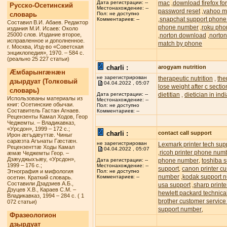
mac
download firefox f
Дата регистрации: --
,
Русско-Осетинский
Местонахождение: --
password reset
yahoo ma
,
словарь
Пол: не доступно
snapchat support phon
,
Комментариев: --
Составил В.И. Абаев. Редактор
phone number
roku pho
,
издания М.И. Исаев: Около
25000 слов. Издание второе,
norton download
norton
,
,
исправленное и дополненное.
match by phone
г. Москва, Изд-во «Советская
энциклопедия», 1970. – 584 с.
(реально 25 227 статьи)
charli :
arogyam nutrition
Æмбарынгæнæн
не зарегистрирован
therapeutic nutrition
the
,
дзырдуат (Толковый
04.04.2022 , 05:07
lose weight after c sectio
словарь)
dietitian
dietician in ind
Дата регистрации: --
,
Использованы материалы из
Местонахождение: --
книг: Осетинские обычаи.
Пол: не доступно
Составитель Гастан Агнаев.
Комментариев: --
Рецензенты Камал Ходов, Геор
Чеджемты. – Владикавказ,
«Урсдон», 1999 – 172 с.;
charli :
contact call support
Ирон æгъдæуттæ. Чиныг
сарæзта Агънаты Гæстæн.
не зарегистрирован
Lexmark printer tech su
Рецензенттæ Ходы Камал
04.04.2022 , 05:07
ricoh printer phone num
,
æмæ Чеджемты Геор. –
Дзæуджыхъæу, «Урсдон»,
phone number
toshiba s
Дата регистрации: --
,
1999 – 176 с.;
Местонахождение: --
support
canon printer c
,
Этнография и мифология
Пол: не доступно
number
kodak support 
,
Комментариев: --
осетин. Краткий словарь.
Составили Дзадзиев А.Б.,
usa support
sharp printe
,
Дзуцев Х.В., Караев С.М. –
hewlett packard technic
Владикавказ, 1994 – 284 с. ( 1
brother customer servic
072 статьи)
support number
,
Фразеологион
дзырдуат