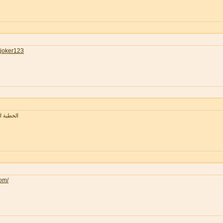
joker123
الخطبة 
com/