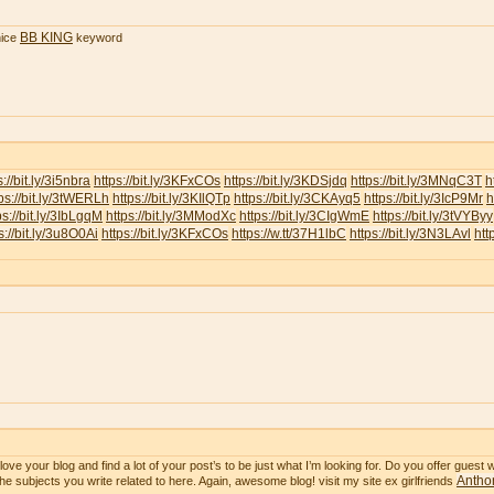
BB KING
ice
keyword
s://bit.ly/3i5nbra
https://bit.ly/3KFxCOs
https://bit.ly/3KDSjdq
https://bit.ly/3MNqC3T
h
ps://bit.ly/3tWERLh
https://bit.ly/3KIlQTp
https://bit.ly/3CKAyq5
https://bit.ly/3IcP9Mr
h
ps://bit.ly/3IbLgqM
https://bit.ly/3MModXc
https://bit.ly/3CIgWmE
https://bit.ly/3tVYByy
s://bit.ly/3u8O0Ai
https://bit.ly/3KFxCOs
https://w.tt/37H1lbC
https://bit.ly/3N3LAvl
htt
ve your blog and find a lot of your post’s to be just what I’m looking for. Do you offer guest wr
Anthon
he subjects you write related to here. Again, awesome blog! visit my site ex girlfriends