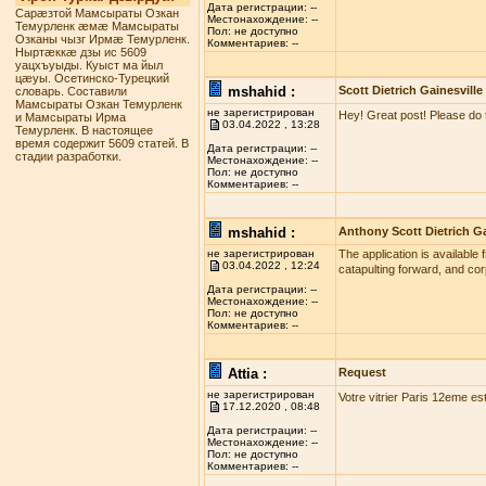
Дата регистрации: --
Сарæзтой Мамсыраты Озкан
Местонахождение: --
Темурленк æмæ Мамсыраты
Пол: не доступно
Озканы чызг Ирмæ Темурленк.
Комментариев: --
Ныртæккæ дзы ис 5609
уацхъуыды. Куыст ма йыл
цæуы. Осетинско-Турецкий
mshahid :
Scott Dietrich Gainesville
словарь. Составили
Мамсыраты Озкан Темурленк
не зарегистрирован
Hey! Great post! Please do 
и Мамсыраты Ирма
03.04.2022 , 13:28
Темурленк. В настоящее
время содержит 5609 статей. В
Дата регистрации: --
стадии разработки.
Местонахождение: --
Пол: не доступно
Комментариев: --
mshahid :
Anthony Scott Dietrich Ga
не зарегистрирован
The application is available 
03.04.2022 , 12:24
catapulting forward, and co
Дата регистрации: --
Местонахождение: --
Пол: не доступно
Комментариев: --
Attia :
Request
не зарегистрирован
Votre vitrier Paris 12eme es
17.12.2020 , 08:48
Дата регистрации: --
Местонахождение: --
Пол: не доступно
Комментариев: --