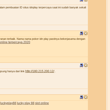
lam pembuatan ID situs idnplay terpercaya saat ini sudah banyak sekali
ayanan terbaik. Nama nama poker idn play pastinya bekerjasama dengan
online terpercaya 2020
http://180.215.200.12/
gsung hanya dari link
.
luckyplay88
lucky play 88
slot online