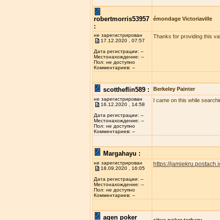
robertmorris53957
émondage Victoriaville
:
не зарегистрирован
Thanks for providing this val
17.12.2020 , 07:57
Дата регистрации: --
Местонахождение: --
Пол: не доступно
Комментариев: --
scottheflin589 :
Berkeley Painter
не зарегистрирован
I came on this while searchi
16.12.2020 , 14:58
Дата регистрации: --
Местонахождение: --
Пол: не доступно
Комментариев: --
Margahayu :
не зарегистрирован
https://jamiekru.postach.i
18.09.2020 , 16:05
Дата регистрации: --
Местонахождение: --
Пол: не доступно
Комментариев: --
agen poker