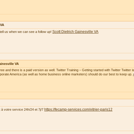
 VA
Scott Dietrich Gainesville VA
tell us when we can see a follow up!
inesville VA
free and there is a paid version as well. Twitter Training – Getting started with Twitter Twitte
rporate America (as well as home business online marketers) should do our best to keep up.
https://fecamp-services.com/vitrier-paris12
t à votre service 24h/24 et 7j/7