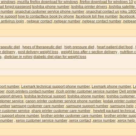
or windows
mozilla firefox download for windows
firefox download for windows 10
y
,
,
il forgot password
toshiba phone number
toshiba printer drivers
toshiba satellite
,
,
e number
snapchat customer service phone number
snapchat contact us
roku 180
,
,
ne support
how to contactface book by phone
facebook toll free number
facebook 
,
,
 antivirus login
netgear contact
netgear number
netgear contact number
netgear
,
,
,
,
rapeutic diet
types of therapeutic diet
high pressure diet
heart patient diet food
,
,
,
,
n delivery
post delivery weight loss
weight loss after c section delivery
nutrition
,
,
,
ia
dietician in rohini
diabetic diet plan for weight loss
,
pport number
Lexmark technical support phone number
Lexmark phone number
L
,
,
,
ber
ricoh printers contact number
ricoh printer customer service number
Dell prin
,
,
upport drivers
toshiba technical support
toshiba phone number
toshiba customer
,
,
,
ustomer service
canon printer customer service phone number
kodak printer custo
,
,
number
samsung customer care number
samsung support number
samsung help
,
,
,
r customer service
sharp printer customer care number
hewlett packard technical
,
,
al support phone number
brother printer customer care number
brother printer su
,
,
e number
xerox customer service number
xerox contact
xerox number
xerox help
,
,
,
,