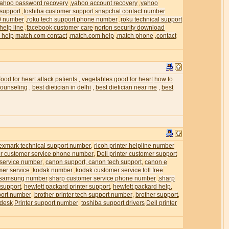
ahoo password recovery
yahoo account recovery
yahoo
,
,
 support
toshiba customer support
snapchat contact number
,
0 number
roku tech support phone number
roku technical support
,
,
help line
facebook customer care
norton security download
,
 help
match.com contact
match.com help
match phone
contact
,
,
,
food for heart attack patients
vegetables good for heart
how to
,
 counseling
best dietician in delhi
best dietician near me
best
,
,
,
exmark technical support number
ricoh printer helpline number
,
ter customer service phone number
Dell printer customer support
,
 service number
canon support, canon tech support
canon e
,
,
mer service
kodak number
kodak customer service toll free
,
,
samsung number
sharp customer service phone number
sharp
,
 support
hewlett packard printer support
hewlett packard help
,
,
,
pport number
brother printer tech support number
brother support
,
,
,
 desk
Printer support number
toshiba support drivers
Dell printer
,