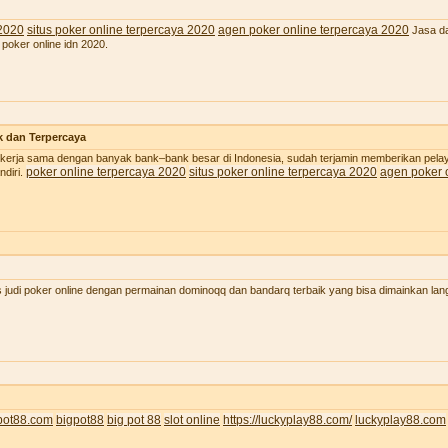
 2020
situs poker online terpercaya 2020
agen poker online terpercaya 2020
Jasa da
 poker online idn 2020.
k dan Terpercaya
 bekerja sama dengan banyak bank–bank besar di Indonesia, sudah terjamin memberikan pel
poker online terpercaya 2020
situs poker online terpercaya 2020
agen poker 
diri.
judi poker online dengan permainan dominoqq dan bandarq terbaik yang bisa dimainkan lan
pot88.com
bigpot88
big pot 88
slot online
https://luckyplay88.com/
luckyplay88.com