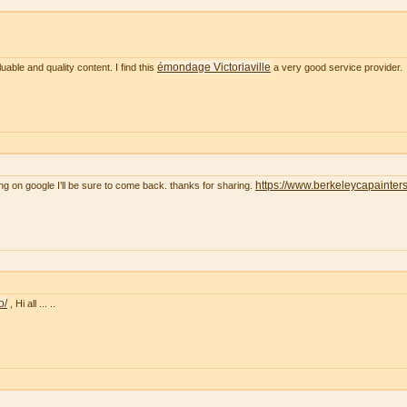
émondage Victoriaville
uable and quality content. I find this
a very good service provider.
https://www.berkeleycapainter
ng on google I’ll be sure to come back. thanks for sharing.
o/
, Hi all ... ..