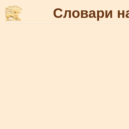
Словари н