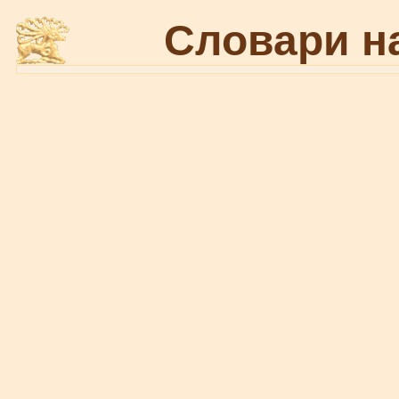
Словари н