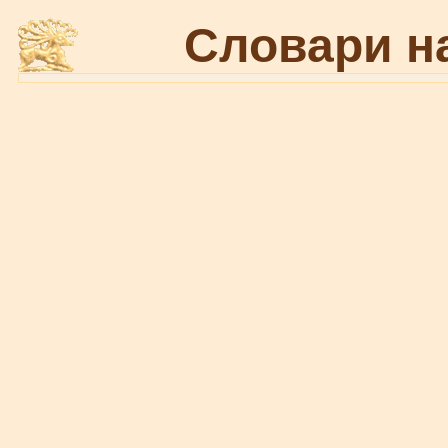
Словари н