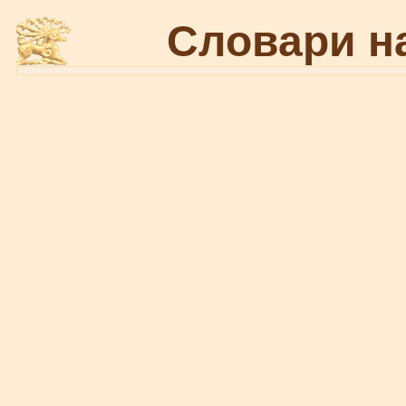
Словари н