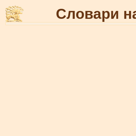
Словари н