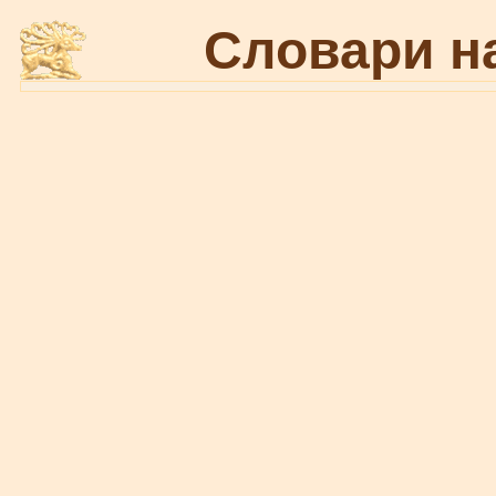
Словари н