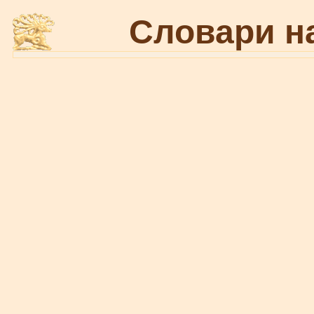
Словари н