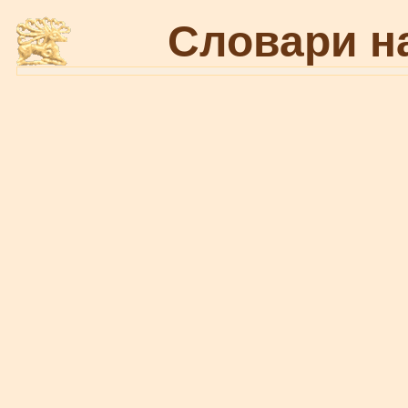
Словари н