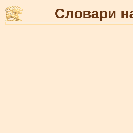
Словари н