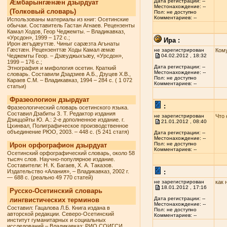
Дата регистрации: --
Æмбарынгæнæн дзырдуат
Местонахождение: --
(Толковый словарь)
Пол: не доступно
Комментариев: --
Использованы материалы из книг: Осетинские
обычаи. Составитель Гастан Агнаев. Рецензенты
Камал Ходов, Геор Чеджемты. – Владикавказ,
«Урсдон», 1999 – 172 с.;
Ира :
Ирон æгъдæуттæ. Чиныг сарæзта Агънаты
Гæстæн. Рецензенттæ Ходы Камал æмæ
не зарегистрирован
Кому
Чеджемты Геор. – Дзæуджыхъæу, «Урсдон»,
04.02.2012 , 18:32
1999 – 176 с.;
Дата регистрации: --
Этнография и мифология осетин. Краткий
Местонахождение: --
словарь. Составили Дзадзиев А.Б., Дзуцев Х.В.,
Пол: не доступно
Караев С.М. – Владикавказ, 1994 – 284 с. ( 1 072
Комментариев: --
статьи)
Фразеологион дзырдуат
:
Фразеологический словарь осетинского языка.
Составил Дзабиты З. Т. Редактор издания
не зарегистрирован
Что 
Дзиццойты Ю. А.: 2-е дополненное издание. г.
21.01.2012 , 08:40
Цхинвал, Полиграфическое производственное
объединение РЮО, 2003. – 448 с. (5 241 статя)
Дата регистрации: --
Местонахождение: --
Пол: не доступно
Ирон орфографион дзырдуат
Комментариев: --
Осетинский орфографический словарь, около 58
тысяч слов. Научно-популярное издание.
Составители: Н. К. Багаев, Х. А. Таказов.
Издательство «Алания», – Владикавказ, 2002 г.
:
— 688 с. (реально 49 770 статей)
не зарегистрирован
как 
18.01.2012 , 17:16
Русско-Осетинский словарь
Дата регистрации: --
лингвистических терминов
Местонахождение: --
Составил: Гацалова Л.Б. Книга издана в
Пол: не доступно
авторской редакции. Северо-Осетинский
Комментариев: --
институт гуманитарных и социальных
исследований – Владикавказ: РИО СОИГСИ,