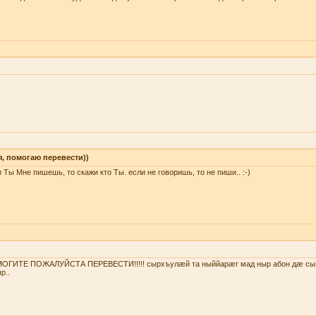
я, помогаю перевести))
 Ты Мне пишешь, то скажи кто Ты. если не говоришь, то не пиши.. :-)
ОГИТЕ ПОЖАЛУЙСТА ПЕРЕВЕСТИ!!!!! сырхъулæй та ныййарæг мад ныр абон дæ сы
р..