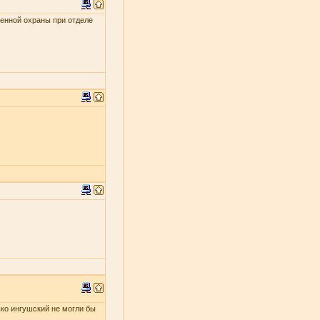
енной охраны при отделе
ько ингушский не могли бы