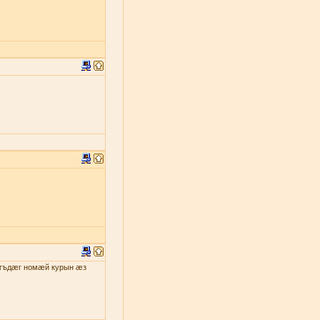
гъдæг номæй курын æз