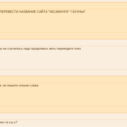
 ПЕРЕВЕСТИ НАЗВАНИЕ САЙТА "УАСАМОНГА" ? БУЗНЫГ.
ы не случилось надо продолжать жить переведите плиз
a: не пишите плохие слова
он та сы у?