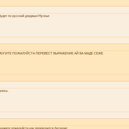
будет по русский дзеджын?бузныг.
ОГИТЕ ПОЖАЛУЙСТА ПЕРЕВЕСТ ВЫРАЖЕНИЕ АЙ ВА МАДЕ СЕЖЕ
алось.
кажите пожалуйста как переводится баззадис