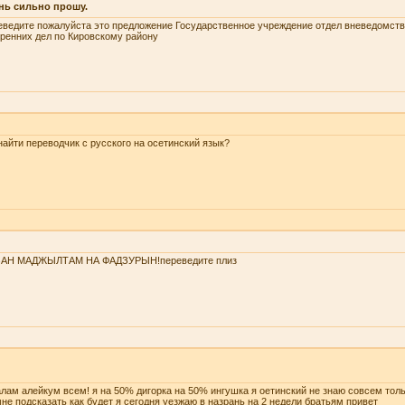
нь сильно прошу.
ведите пожалуйста это предложение Государственное учреждение отдел вневедомств
ренних дел по Кировскому району
найти переводчик с русского на осетинский язык?
ЗАН МАДЖЫЛТАМ НА ФАДЗУРЫН!переведите плиз
лам алейкум всем! я на 50% дигорка на 50% ингушка я оетинский не знаю совсем тол
не подсказать как будет я сегодня уезжаю в назрань на 2 недели братьям привет