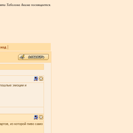
яти Таболова Акима посвящается.
|
ход
и пошлые эмоции и
артов, из которой пиво само