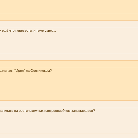
 ещё что перевести, я тоже умею...
означает "Ирон" на Осетинском?
написать на осетинском-как настроение?чем занимаешься?