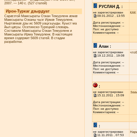
2007. — 140 с. (527 статей)
РУСЛАН Д. :
Ирон-Туркаг дзырдуат
не зарегистрирован
КАК
Сарæзтой Мамсыраты Озкан Темурленк æмæ
09.01.2012 , 13:55
Мамсыраты Озканы чызг Ирмæ Темурленк.
Дата регистрации: --
Ныртæккæ дзы ис 5609 уацхъуыды. Куыст ма
Местонахождение: --
йыл цæуы. Осетинско-Турецкий словарь.
Пол: не доступно
Составили Мамсыраты Озкан Темурленк и
Комментариев: --
Мамсыраты Ирма Темурленк. В настоящее
время содержит 5609 статей. В стадии
разработки.
Алан :
не зарегистрирован
чтоб
19.12.2011 , 19:08
Дата регистрации: --
Местонахождение: --
Пол: не доступно
Комментариев: --
:
не зарегистрирован
:baa
15.11.2011 , 15:09
Дата регистрации: --
Местонахождение: --
Пол: не доступно
Комментариев: --
:
не зарегистрирован
Нари
11.11.2011 , 07:53