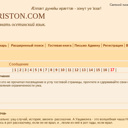
Светлой пам
Æппæт дунейы ирæттæ - зонут уе 'взаг!
IRISTON.COM
нать осетинский язык.
|
|
|
|
|
варь
Расширенный поиск
Гостевая книга
Письмо Админу
Регистрация
В
Сообщение
|
|
|
|
|
|
|
|
|
|
|
|
|
|
|
|
|
17
|
1
2
3
4
5
6
7
8
9
10
11
12
13
14
15
16
ечание
 кто не прочитал посвящение в углу гостевой страницы, прочтите и сдерживайте сво
вления ограниченности ума.
ощь
ально: уац-случай, история; амонга- рассказчик. А Уацамонга - это волшебная чаша Н
сь в рот рассказчику, если он не врал, и , лезли из неё в рот гады, если врал.