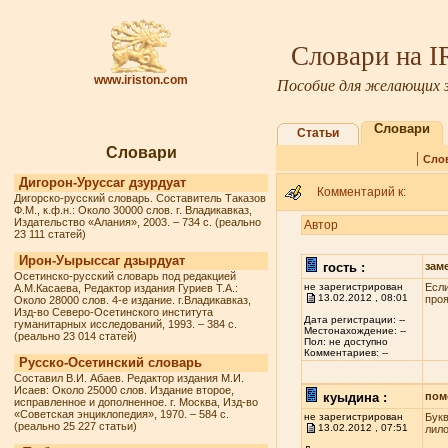
Словари на 
www.iriston.com
Пособие для желающих з
Словари
Статьи
Словари
|
Сло
Дигорон-Уруссаг дзурдуат
Комментарий к:
Дигорско-русский словарь. Составитель Таказов
Ф.М., к.ф.н.: Около 30000 слов. г. Владикавказ,
Издательство «Алания», 2003. – 734 с. (реально
Автор
23 111 статей)
Ирон-Уырыссаг дзырдуат
гость :
зам
Осетинско-русский словарь под редакцией
не зарегистрирован
Если
А.М.Касаева, Редактор издания Гуриев Т.А.:
13.02.2012 , 08:01
проя
Около 28000 слов. 4-е издание. г.Владикавказ,
Изд-во Северо-Осетинского института
Дата регистрации: --
гуманитарных исследований, 1993. – 384 с.
Местонахождение: --
(реально 23 014 статей)
Пол: не доступно
Комментариев: --
Русско-Осетинский словарь
Составил В.И. Абаев. Редактор издания М.И.
Исаев: Около 25000 слов. Издание второе,
куыдина :
пом
исправленное и дополненное. г. Москва, Изд-во
«Советская энциклопедия», 1970. – 584 с.
не зарегистрирован
Букв
(реально 25 227 статьи)
13.02.2012 , 07:51
лило