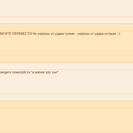
АГИТЕ ПЕРЕВЕСТИ Не умрешь от удара тупым - умрешь от удара острым :-)
еведите пожалуйста "а мæнæ урс сыг"