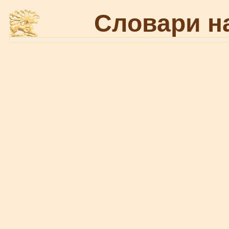
Словари н