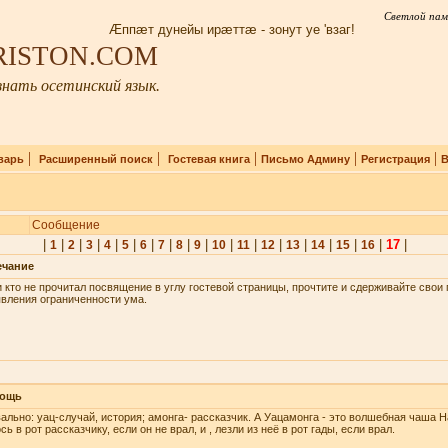
Светлой пам
Æппæт дунейы ирæттæ - зонут уе 'взаг!
IRISTON.COM
нать осетинский язык.
|
|
|
|
|
варь
Расширенный поиск
Гостевая книга
Письмо Админу
Регистрация
В
Сообщение
|
|
|
|
|
|
|
|
|
|
|
|
|
|
|
|
|
17
|
1
2
3
4
5
6
7
8
9
10
11
12
13
14
15
16
ечание
 кто не прочитал посвящение в углу гостевой страницы, прочтите и сдерживайте сво
вления ограниченности ума.
ощь
ально: уац-случай, история; амонга- рассказчик. А Уацамонга - это волшебная чаша Н
сь в рот рассказчику, если он не врал, и , лезли из неё в рот гады, если врал.