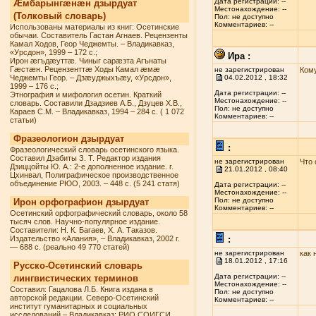
Дата регистрации: --
Æмбарынгæнæн дзырдуат
Местонахождение: --
(Толковый словарь)
Пол: не доступно
Комментариев: --
Использованы материалы из книг: Осетинские
обычаи. Составитель Гастан Агнаев. Рецензенты
Камал Ходов, Геор Чеджемты. – Владикавказ,
«Урсдон», 1999 – 172 с.;
Ира :
Ирон æгъдæуттæ. Чиныг сарæзта Агънаты
Гæстæн. Рецензенттæ Ходы Камал æмæ
не зарегистрирован
Кому
Чеджемты Геор. – Дзæуджыхъæу, «Урсдон»,
04.02.2012 , 18:32
1999 – 176 с.;
Дата регистрации: --
Этнография и мифология осетин. Краткий
Местонахождение: --
словарь. Составили Дзадзиев А.Б., Дзуцев Х.В.,
Пол: не доступно
Караев С.М. – Владикавказ, 1994 – 284 с. ( 1 072
Комментариев: --
статьи)
Фразеологион дзырдуат
:
Фразеологический словарь осетинского языка.
Составил Дзабиты З. Т. Редактор издания
не зарегистрирован
Что 
Дзиццойты Ю. А.: 2-е дополненное издание. г.
21.01.2012 , 08:40
Цхинвал, Полиграфическое производственное
объединение РЮО, 2003. – 448 с. (5 241 статя)
Дата регистрации: --
Местонахождение: --
Пол: не доступно
Ирон орфографион дзырдуат
Комментариев: --
Осетинский орфографический словарь, около 58
тысяч слов. Научно-популярное издание.
Составители: Н. К. Багаев, Х. А. Таказов.
Издательство «Алания», – Владикавказ, 2002 г.
:
— 688 с. (реально 49 770 статей)
не зарегистрирован
как 
18.01.2012 , 17:16
Русско-Осетинский словарь
Дата регистрации: --
лингвистических терминов
Местонахождение: --
Составил: Гацалова Л.Б. Книга издана в
Пол: не доступно
авторской редакции. Северо-Осетинский
Комментариев: --
институт гуманитарных и социальных
исследований – Владикавказ: РИО СОИГСИ,