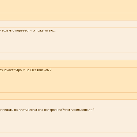
 ещё что перевести, я тоже умею...
означает "Ирон" на Осетинском?
написать на осетинском-как настроение?чем занимаешься?