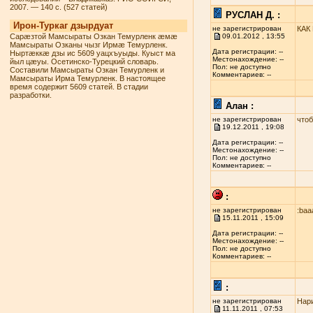
2007. — 140 с. (527 статей)
РУСЛАН Д. :
Ирон-Туркаг дзырдуат
не зарегистрирован
КАК
Сарæзтой Мамсыраты Озкан Темурленк æмæ
09.01.2012 , 13:55
Мамсыраты Озканы чызг Ирмæ Темурленк.
Дата регистрации: --
Ныртæккæ дзы ис 5609 уацхъуыды. Куыст ма
Местонахождение: --
йыл цæуы. Осетинско-Турецкий словарь.
Пол: не доступно
Составили Мамсыраты Озкан Темурленк и
Комментариев: --
Мамсыраты Ирма Темурленк. В настоящее
время содержит 5609 статей. В стадии
разработки.
Алан :
не зарегистрирован
чтоб
19.12.2011 , 19:08
Дата регистрации: --
Местонахождение: --
Пол: не доступно
Комментариев: --
:
не зарегистрирован
:baa
15.11.2011 , 15:09
Дата регистрации: --
Местонахождение: --
Пол: не доступно
Комментариев: --
:
не зарегистрирован
Нари
11.11.2011 , 07:53