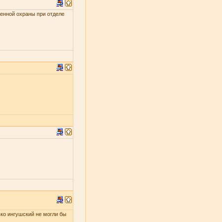
енной охраны при отделе
ько ингушский не могли бы