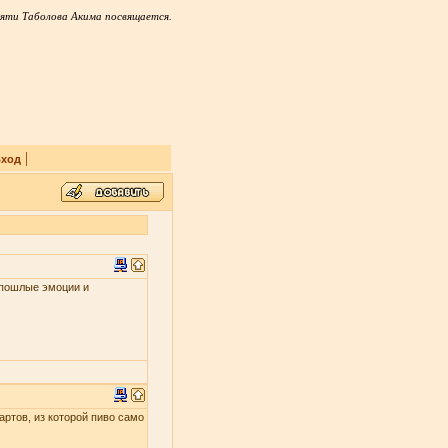
яти Таболова Акима посвящается.
|
ход
и пошлые эмоции и
артов, из которой пиво само