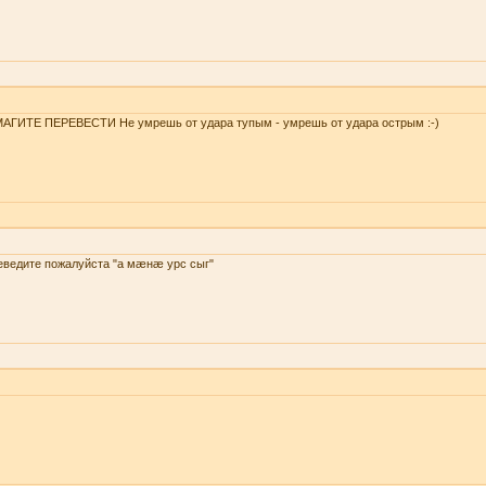
АГИТЕ ПЕРЕВЕСТИ Не умрешь от удара тупым - умрешь от удара острым :-)
еведите пожалуйста "а мæнæ урс сыг"