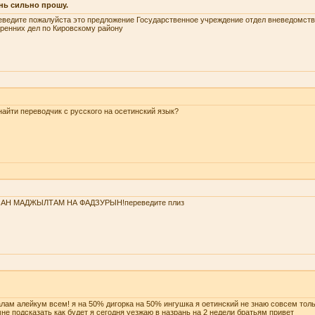
нь сильно прошу.
ведите пожалуйста это предложение Государственное учреждение отдел вневедомств
ренних дел по Кировскому району
найти переводчик с русского на осетинский язык?
ЗАН МАДЖЫЛТАМ НА ФАДЗУРЫН!переведите плиз
лам алейкум всем! я на 50% дигорка на 50% ингушка я оетинский не знаю совсем тол
не подсказать как будет я сегодня уезжаю в назрань на 2 недели братьям привет