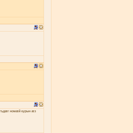
гъдæг номæй курын æз