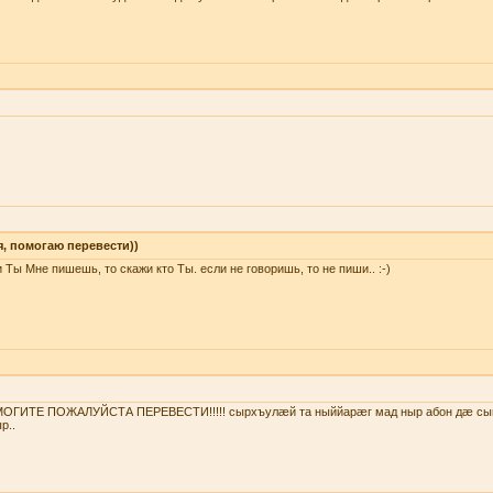
я, помогаю перевести))
 Ты Мне пишешь, то скажи кто Ты. если не говоришь, то не пиши.. :-)
ОГИТЕ ПОЖАЛУЙСТА ПЕРЕВЕСТИ!!!!! сырхъулæй та ныййарæг мад ныр абон дæ сы
р..