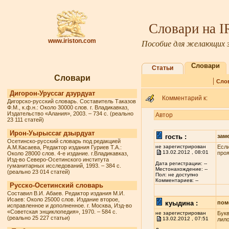
Словари на 
www.iriston.com
Пособие для желающих з
Словари
Статьи
Словари
|
Сло
Дигорон-Уруссаг дзурдуат
Комментарий к:
Дигорско-русский словарь. Составитель Таказов
Ф.М., к.ф.н.: Около 30000 слов. г. Владикавказ,
Издательство «Алания», 2003. – 734 с. (реально
Автор
23 111 статей)
Ирон-Уырыссаг дзырдуат
гость :
зам
Осетинско-русский словарь под редакцией
не зарегистрирован
Если
А.М.Касаева, Редактор издания Гуриев Т.А.:
13.02.2012 , 08:01
проя
Около 28000 слов. 4-е издание. г.Владикавказ,
Изд-во Северо-Осетинского института
Дата регистрации: --
гуманитарных исследований, 1993. – 384 с.
Местонахождение: --
(реально 23 014 статей)
Пол: не доступно
Комментариев: --
Русско-Осетинский словарь
Составил В.И. Абаев. Редактор издания М.И.
Исаев: Около 25000 слов. Издание второе,
куыдина :
пом
исправленное и дополненное. г. Москва, Изд-во
«Советская энциклопедия», 1970. – 584 с.
не зарегистрирован
Букв
(реально 25 227 статьи)
13.02.2012 , 07:51
лило