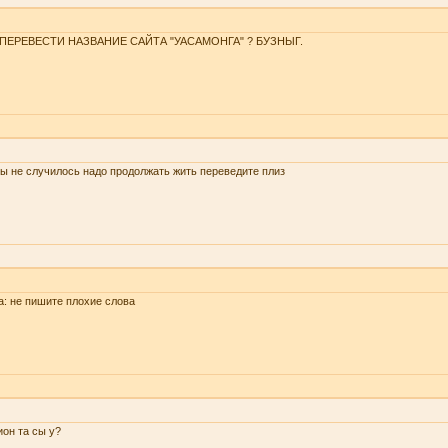
 ПЕРЕВЕСТИ НАЗВАНИЕ САЙТА "УАСАМОНГА" ? БУЗНЫГ.
ы не случилось надо продолжать жить переведите плиз
a: не пишите плохие слова
он та сы у?