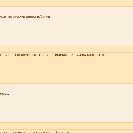
будет по русский дзеджын?бузныг.
ОГИТЕ ПОЖАЛУЙСТА ПЕРЕВЕСТ ВЫРАЖЕНИЕ АЙ ВА МАДЕ СЕЖЕ
алось.
кажите пожалуйста как переводится баззадис