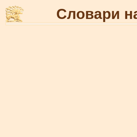
Словари н