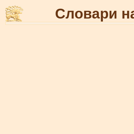
Словари н