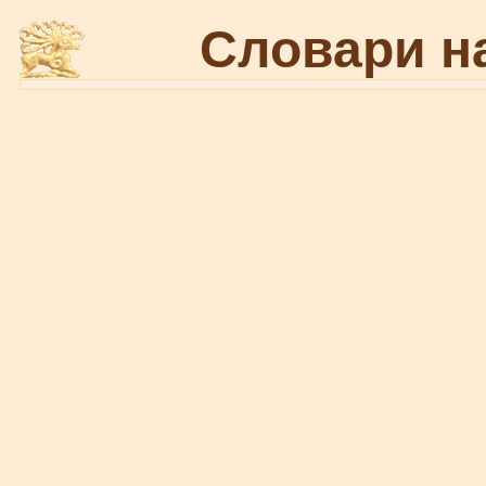
Словари н