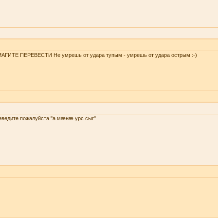
АГИТЕ ПЕРЕВЕСТИ Не умрешь от удара тупым - умрешь от удара острым :-)
еведите пожалуйста "а мæнæ урс сыг"