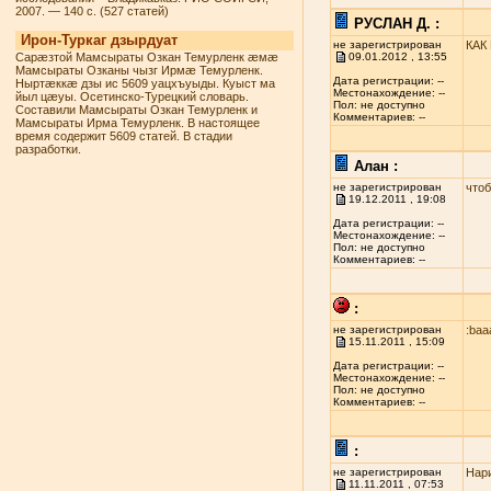
2007. — 140 с. (527 статей)
РУСЛАН Д. :
Ирон-Туркаг дзырдуат
не зарегистрирован
КАК
Сарæзтой Мамсыраты Озкан Темурленк æмæ
09.01.2012 , 13:55
Мамсыраты Озканы чызг Ирмæ Темурленк.
Дата регистрации: --
Ныртæккæ дзы ис 5609 уацхъуыды. Куыст ма
Местонахождение: --
йыл цæуы. Осетинско-Турецкий словарь.
Пол: не доступно
Составили Мамсыраты Озкан Темурленк и
Комментариев: --
Мамсыраты Ирма Темурленк. В настоящее
время содержит 5609 статей. В стадии
разработки.
Алан :
не зарегистрирован
чтоб
19.12.2011 , 19:08
Дата регистрации: --
Местонахождение: --
Пол: не доступно
Комментариев: --
:
не зарегистрирован
:baa
15.11.2011 , 15:09
Дата регистрации: --
Местонахождение: --
Пол: не доступно
Комментариев: --
:
не зарегистрирован
Нари
11.11.2011 , 07:53