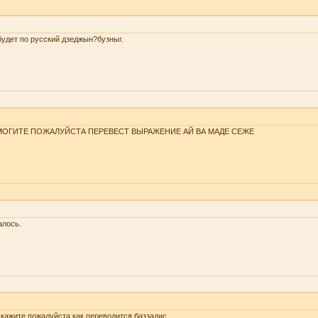
будет по русский дзеджын?бузныг.
ОГИТЕ ПОЖАЛУЙСТА ПЕРЕВЕСТ ВЫРАЖЕНИЕ АЙ ВА МАДЕ СЕЖЕ
алось.
кажите пожалуйста как переводится баззадис