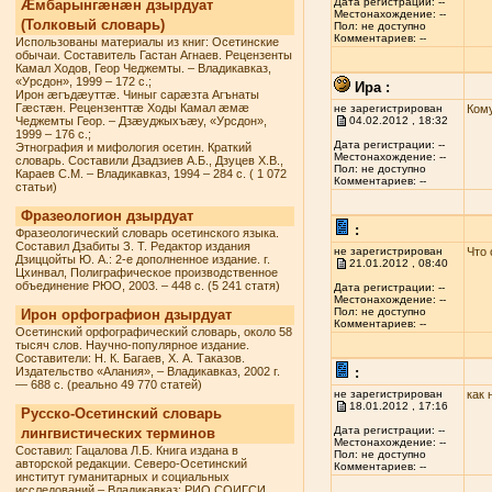
Дата регистрации: --
Æмбарынгæнæн дзырдуат
Местонахождение: --
(Толковый словарь)
Пол: не доступно
Комментариев: --
Использованы материалы из книг: Осетинские
обычаи. Составитель Гастан Агнаев. Рецензенты
Камал Ходов, Геор Чеджемты. – Владикавказ,
«Урсдон», 1999 – 172 с.;
Ира :
Ирон æгъдæуттæ. Чиныг сарæзта Агънаты
Гæстæн. Рецензенттæ Ходы Камал æмæ
не зарегистрирован
Кому
Чеджемты Геор. – Дзæуджыхъæу, «Урсдон»,
04.02.2012 , 18:32
1999 – 176 с.;
Дата регистрации: --
Этнография и мифология осетин. Краткий
Местонахождение: --
словарь. Составили Дзадзиев А.Б., Дзуцев Х.В.,
Пол: не доступно
Караев С.М. – Владикавказ, 1994 – 284 с. ( 1 072
Комментариев: --
статьи)
Фразеологион дзырдуат
:
Фразеологический словарь осетинского языка.
Составил Дзабиты З. Т. Редактор издания
не зарегистрирован
Что 
Дзиццойты Ю. А.: 2-е дополненное издание. г.
21.01.2012 , 08:40
Цхинвал, Полиграфическое производственное
объединение РЮО, 2003. – 448 с. (5 241 статя)
Дата регистрации: --
Местонахождение: --
Пол: не доступно
Ирон орфографион дзырдуат
Комментариев: --
Осетинский орфографический словарь, около 58
тысяч слов. Научно-популярное издание.
Составители: Н. К. Багаев, Х. А. Таказов.
Издательство «Алания», – Владикавказ, 2002 г.
:
— 688 с. (реально 49 770 статей)
не зарегистрирован
как 
18.01.2012 , 17:16
Русско-Осетинский словарь
Дата регистрации: --
лингвистических терминов
Местонахождение: --
Составил: Гацалова Л.Б. Книга издана в
Пол: не доступно
авторской редакции. Северо-Осетинский
Комментариев: --
институт гуманитарных и социальных
исследований – Владикавказ: РИО СОИГСИ,