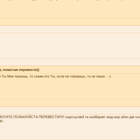
я, помогаю перевести))
 Ты Мне пишешь, то скажи кто Ты. если не говоришь, то не пиши.. :-)
ОГИТЕ ПОЖАЛУЙСТА ПЕРЕВЕСТИ!!!!! сырхъулæй та ныййарæг мад ныр абон дæ сы
р..