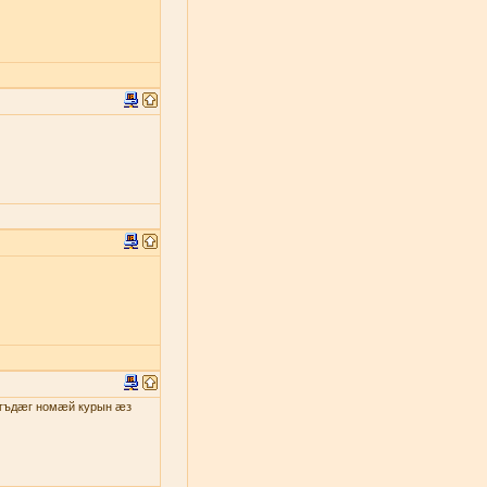
гъдæг номæй курын æз