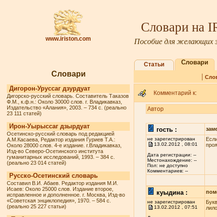
Словари на 
www.iriston.com
Пособие для желающих з
Словари
Статьи
Словари
|
Сло
Дигорон-Уруссаг дзурдуат
Комментарий к:
Дигорско-русский словарь. Составитель Таказов
Ф.М., к.ф.н.: Около 30000 слов. г. Владикавказ,
Издательство «Алания», 2003. – 734 с. (реально
Автор
23 111 статей)
Ирон-Уырыссаг дзырдуат
гость :
зам
Осетинско-русский словарь под редакцией
не зарегистрирован
Если
А.М.Касаева, Редактор издания Гуриев Т.А.:
13.02.2012 , 08:01
проя
Около 28000 слов. 4-е издание. г.Владикавказ,
Изд-во Северо-Осетинского института
Дата регистрации: --
гуманитарных исследований, 1993. – 384 с.
Местонахождение: --
(реально 23 014 статей)
Пол: не доступно
Комментариев: --
Русско-Осетинский словарь
Составил В.И. Абаев. Редактор издания М.И.
Исаев: Около 25000 слов. Издание второе,
куыдина :
пом
исправленное и дополненное. г. Москва, Изд-во
«Советская энциклопедия», 1970. – 584 с.
не зарегистрирован
Букв
(реально 25 227 статьи)
13.02.2012 , 07:51
лило