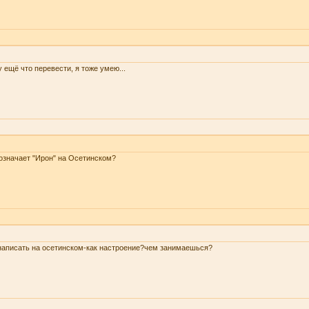
 ещё что перевести, я тоже умею...
означает "Ирон" на Осетинском?
написать на осетинском-как настроение?чем занимаешься?