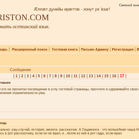
Светлой пам
Æппæт дунейы ирæттæ - зонут уе 'взаг!
IRISTON.COM
нать осетинский язык.
|
|
|
|
|
варь
Расширенный поиск
Гостевая книга
Письмо Админу
Регистрация
В
Сообщение
|
|
|
|
|
|
|
|
|
|
|
|
|
|
|
|
|
17
|
1
2
3
4
5
6
7
8
9
10
11
12
13
14
15
16
ечание
 кто не прочитал посвящение в углу гостевой страницы, прочтите и сдерживайте сво
вления ограниченности ума.
ощь
ально: уац-случай, история; амонга- рассказчик. А Уацамонга - это волшебная чаша Н
сь в рот рассказчику, если он не врал, и , лезли из неё в рот гады, если врал.