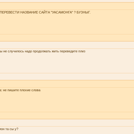
 ПЕРЕВЕСТИ НАЗВАНИЕ САЙТА "УАСАМОНГА" ? БУЗНЫГ.
ы не случилось надо продолжать жить переведите плиз
a: не пишите плохие слова
он та сы у?