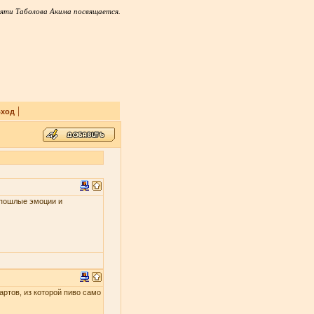
яти Таболова Акима посвящается.
|
ход
и пошлые эмоции и
артов, из которой пиво само