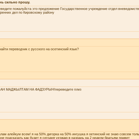
нь сильно прошу.
ведите пожалуйста это предложение Государственное учреждение отдел вневедомств
ренних дел по Кировскому району
найти переводчик с русского на осетинский язык?
ЗАН МАДЖЫЛТАМ НА ФАДЗУРЫН!переведите плиз
лам алейкум всем! я на 50% дигорка на 50% ингушка я оетинский не знаю совсем тол
не подсказать как будет я сегодня уезжаю в назрань на 2 недели братьям привет