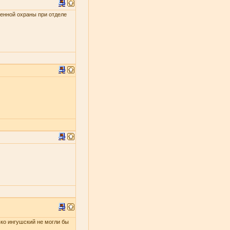
енной охраны при отделе
ько ингушский не могли бы