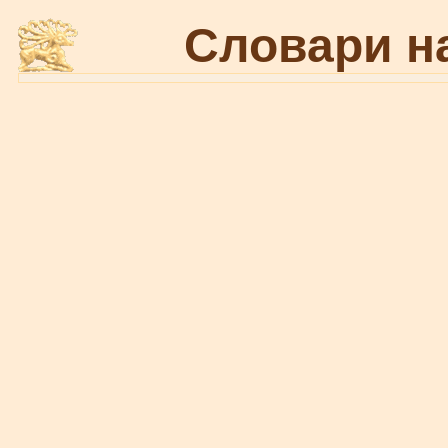
Словари н