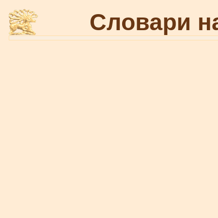
Словари н