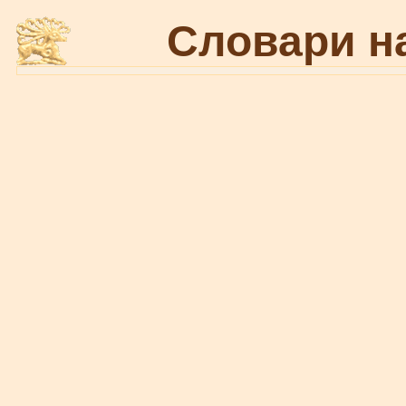
Словари н