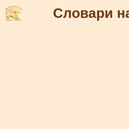
Словари н