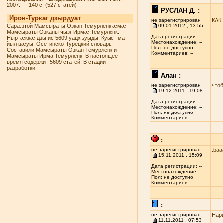
2007. — 140 с. (527 статей)
РУСЛАН Д. :
Ирон-Туркаг дзырдуат
не зарегистрирован
КАК
Сарæзтой Мамсыраты Озкан Темурленк æмæ
09.01.2012 , 13:55
Мамсыраты Озканы чызг Ирмæ Темурленк.
Дата регистрации: --
Ныртæккæ дзы ис 5609 уацхъуыды. Куыст ма
Местонахождение: --
йыл цæуы. Осетинско-Турецкий словарь.
Пол: не доступно
Составили Мамсыраты Озкан Темурленк и
Комментариев: --
Мамсыраты Ирма Темурленк. В настоящее
время содержит 5609 статей. В стадии
разработки.
Алан :
не зарегистрирован
чтоб
19.12.2011 , 19:08
Дата регистрации: --
Местонахождение: --
Пол: не доступно
Комментариев: --
:
не зарегистрирован
:baa
15.11.2011 , 15:09
Дата регистрации: --
Местонахождение: --
Пол: не доступно
Комментариев: --
:
не зарегистрирован
Нари
11.11.2011 , 07:53