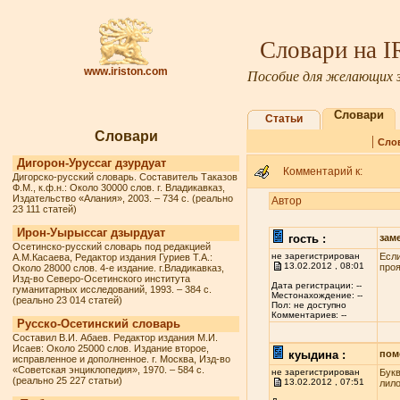
Словари на 
www.iriston.com
Пособие для желающих з
Словари
Статьи
Словари
|
Сло
Дигорон-Уруссаг дзурдуат
Комментарий к:
Дигорско-русский словарь. Составитель Таказов
Ф.М., к.ф.н.: Около 30000 слов. г. Владикавказ,
Издательство «Алания», 2003. – 734 с. (реально
Автор
23 111 статей)
Ирон-Уырыссаг дзырдуат
гость :
зам
Осетинско-русский словарь под редакцией
не зарегистрирован
Если
А.М.Касаева, Редактор издания Гуриев Т.А.:
13.02.2012 , 08:01
проя
Около 28000 слов. 4-е издание. г.Владикавказ,
Изд-во Северо-Осетинского института
Дата регистрации: --
гуманитарных исследований, 1993. – 384 с.
Местонахождение: --
(реально 23 014 статей)
Пол: не доступно
Комментариев: --
Русско-Осетинский словарь
Составил В.И. Абаев. Редактор издания М.И.
Исаев: Около 25000 слов. Издание второе,
куыдина :
пом
исправленное и дополненное. г. Москва, Изд-во
«Советская энциклопедия», 1970. – 584 с.
не зарегистрирован
Букв
(реально 25 227 статьи)
13.02.2012 , 07:51
лило