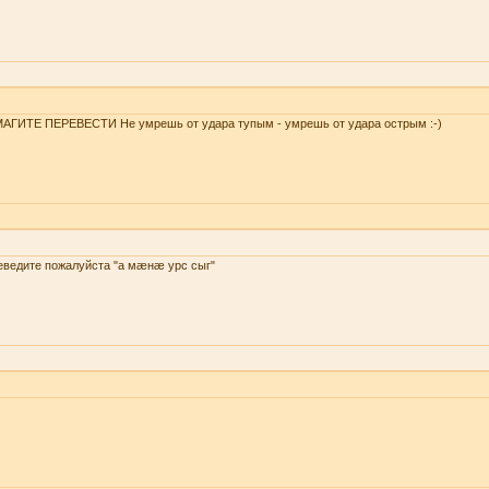
АГИТЕ ПЕРЕВЕСТИ Не умрешь от удара тупым - умрешь от удара острым :-)
еведите пожалуйста "а мæнæ урс сыг"