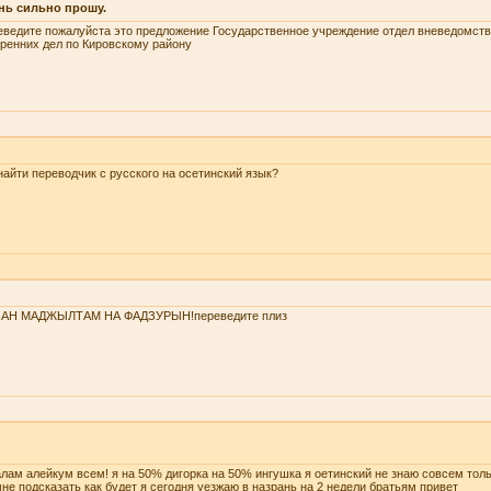
нь сильно прошу.
ведите пожалуйста это предложение Государственное учреждение отдел вневедомств
ренних дел по Кировскому району
найти переводчик с русского на осетинский язык?
ЗАН МАДЖЫЛТАМ НА ФАДЗУРЫН!переведите плиз
лам алейкум всем! я на 50% дигорка на 50% ингушка я оетинский не знаю совсем тол
не подсказать как будет я сегодня уезжаю в назрань на 2 недели братьям привет