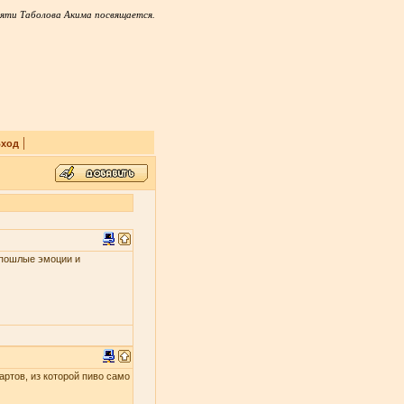
яти Таболова Акима посвящается.
|
ход
и пошлые эмоции и
артов, из которой пиво само