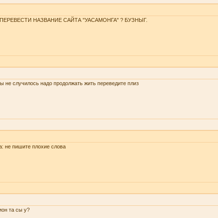
 ПЕРЕВЕСТИ НАЗВАНИЕ САЙТА "УАСАМОНГА" ? БУЗНЫГ.
ы не случилось надо продолжать жить переведите плиз
a: не пишите плохие слова
он та сы у?