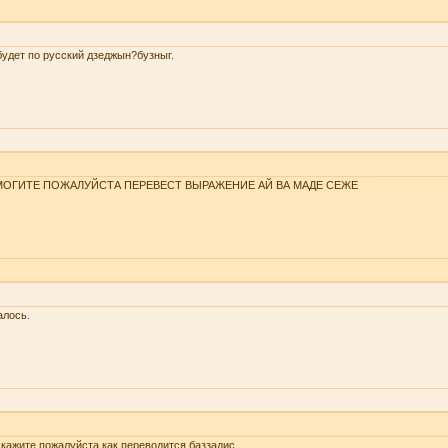
будет по русский дзеджын?бузныг.
ОГИТЕ ПОЖАЛУЙСТА ПЕРЕВЕСТ ВЫРАЖЕНИЕ АЙ ВА МАДЕ СЕЖЕ
алось.
кажите пожалуйста как переводится баззадис