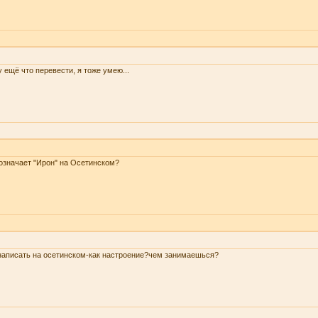
 ещё что перевести, я тоже умею...
означает "Ирон" на Осетинском?
написать на осетинском-как настроение?чем занимаешься?