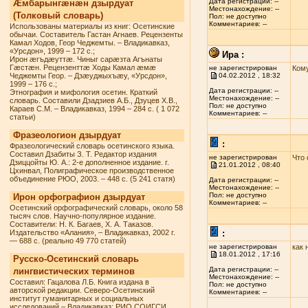
Дата регистрации: --
Æмбарынгæнæн дзырдуат
Местонахождение: --
(Толковый словарь)
Пол: не доступно
Комментариев: --
Использованы материалы из книг: Осетинские
обычаи. Составитель Гастан Агнаев. Рецензенты
Камал Ходов, Геор Чеджемты. – Владикавказ,
«Урсдон», 1999 – 172 с.;
Ира :
Ирон æгъдæуттæ. Чиныг сарæзта Агънаты
Гæстæн. Рецензенттæ Ходы Камал æмæ
не зарегистрирован
Кому
Чеджемты Геор. – Дзæуджыхъæу, «Урсдон»,
04.02.2012 , 18:32
1999 – 176 с.;
Дата регистрации: --
Этнография и мифология осетин. Краткий
Местонахождение: --
словарь. Составили Дзадзиев А.Б., Дзуцев Х.В.,
Пол: не доступно
Караев С.М. – Владикавказ, 1994 – 284 с. ( 1 072
Комментариев: --
статьи)
Фразеологион дзырдуат
:
Фразеологический словарь осетинского языка.
Составил Дзабиты З. Т. Редактор издания
не зарегистрирован
Что 
Дзиццойты Ю. А.: 2-е дополненное издание. г.
21.01.2012 , 08:40
Цхинвал, Полиграфическое производственное
объединение РЮО, 2003. – 448 с. (5 241 статя)
Дата регистрации: --
Местонахождение: --
Пол: не доступно
Ирон орфографион дзырдуат
Комментариев: --
Осетинский орфографический словарь, около 58
тысяч слов. Научно-популярное издание.
Составители: Н. К. Багаев, Х. А. Таказов.
Издательство «Алания», – Владикавказ, 2002 г.
:
— 688 с. (реально 49 770 статей)
не зарегистрирован
как 
18.01.2012 , 17:16
Русско-Осетинский словарь
Дата регистрации: --
лингвистических терминов
Местонахождение: --
Составил: Гацалова Л.Б. Книга издана в
Пол: не доступно
авторской редакции. Северо-Осетинский
Комментариев: --
институт гуманитарных и социальных
исследований – Владикавказ: РИО СОИГСИ,