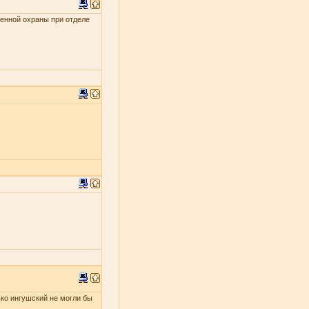
енной охраны при отделе
ько ингушский не могли бы