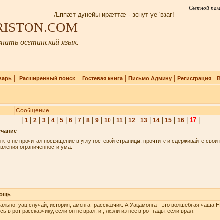
Светлой пам
Æппæт дунейы ирæттæ - зонут уе 'взаг!
IRISTON.COM
нать осетинский язык.
|
|
|
|
|
варь
Расширенный поиск
Гостевая книга
Письмо Админу
Регистрация
В
Сообщение
|
|
|
|
|
|
|
|
|
|
|
|
|
|
|
|
|
17
|
1
2
3
4
5
6
7
8
9
10
11
12
13
14
15
16
ечание
 кто не прочитал посвящение в углу гостевой страницы, прочтите и сдерживайте сво
вления ограниченности ума.
ощь
ально: уац-случай, история; амонга- рассказчик. А Уацамонга - это волшебная чаша Н
сь в рот рассказчику, если он не врал, и , лезли из неё в рот гады, если врал.