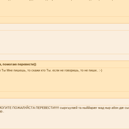
я, помогаю перевести))
 Ты Мне пишешь, то скажи кто Ты. если не говоришь, то не пиши.. :-)
ОГИТЕ ПОЖАЛУЙСТА ПЕРЕВЕСТИ!!!!! сырхъулæй та ныййарæг мад ныр абон дæ сы
р..