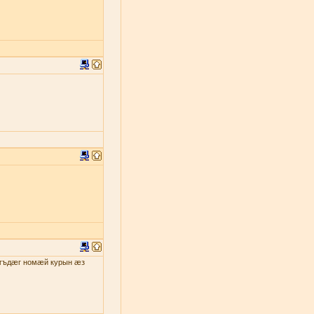
гъдæг номæй курын æз