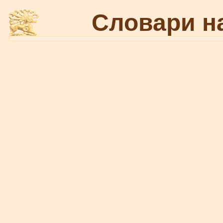
Словари н