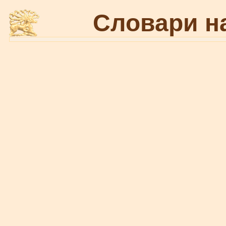
Словари н