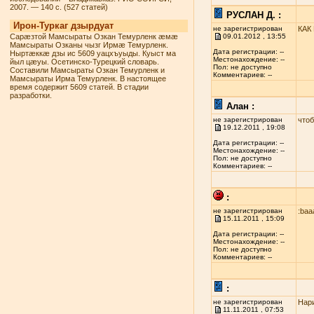
2007. — 140 с. (527 статей)
РУСЛАН Д. :
Ирон-Туркаг дзырдуат
не зарегистрирован
КАК
Сарæзтой Мамсыраты Озкан Темурленк æмæ
09.01.2012 , 13:55
Мамсыраты Озканы чызг Ирмæ Темурленк.
Дата регистрации: --
Ныртæккæ дзы ис 5609 уацхъуыды. Куыст ма
Местонахождение: --
йыл цæуы. Осетинско-Турецкий словарь.
Пол: не доступно
Составили Мамсыраты Озкан Темурленк и
Комментариев: --
Мамсыраты Ирма Темурленк. В настоящее
время содержит 5609 статей. В стадии
разработки.
Алан :
не зарегистрирован
чтоб
19.12.2011 , 19:08
Дата регистрации: --
Местонахождение: --
Пол: не доступно
Комментариев: --
:
не зарегистрирован
:baa
15.11.2011 , 15:09
Дата регистрации: --
Местонахождение: --
Пол: не доступно
Комментариев: --
:
не зарегистрирован
Нари
11.11.2011 , 07:53