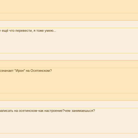
 ещё что перевести, я тоже умею...
означает "Ирон" на Осетинском?
написать на осетинском-как настроение?чем занимаешься?