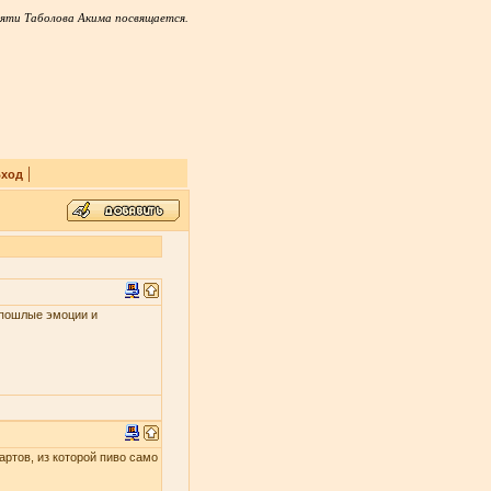
яти Таболова Акима посвящается.
|
ход
и пошлые эмоции и
артов, из которой пиво само