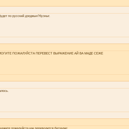
будет по русский дзеджын?бузныг.
ОГИТЕ ПОЖАЛУЙСТА ПЕРЕВЕСТ ВЫРАЖЕНИЕ АЙ ВА МАДЕ СЕЖЕ
алось.
кажите пожалуйста как переводится баззадис