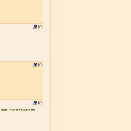
гъдæг номæй курын æз