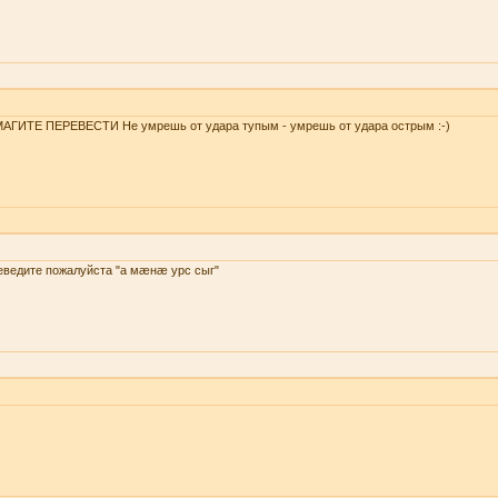
АГИТЕ ПЕРЕВЕСТИ Не умрешь от удара тупым - умрешь от удара острым :-)
еведите пожалуйста "а мæнæ урс сыг"