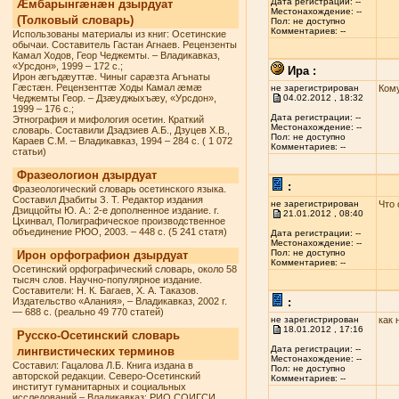
Дата регистрации: --
Æмбарынгæнæн дзырдуат
Местонахождение: --
(Толковый словарь)
Пол: не доступно
Комментариев: --
Использованы материалы из книг: Осетинские
обычаи. Составитель Гастан Агнаев. Рецензенты
Камал Ходов, Геор Чеджемты. – Владикавказ,
«Урсдон», 1999 – 172 с.;
Ира :
Ирон æгъдæуттæ. Чиныг сарæзта Агънаты
Гæстæн. Рецензенттæ Ходы Камал æмæ
не зарегистрирован
Кому
Чеджемты Геор. – Дзæуджыхъæу, «Урсдон»,
04.02.2012 , 18:32
1999 – 176 с.;
Дата регистрации: --
Этнография и мифология осетин. Краткий
Местонахождение: --
словарь. Составили Дзадзиев А.Б., Дзуцев Х.В.,
Пол: не доступно
Караев С.М. – Владикавказ, 1994 – 284 с. ( 1 072
Комментариев: --
статьи)
Фразеологион дзырдуат
:
Фразеологический словарь осетинского языка.
Составил Дзабиты З. Т. Редактор издания
не зарегистрирован
Что 
Дзиццойты Ю. А.: 2-е дополненное издание. г.
21.01.2012 , 08:40
Цхинвал, Полиграфическое производственное
объединение РЮО, 2003. – 448 с. (5 241 статя)
Дата регистрации: --
Местонахождение: --
Пол: не доступно
Ирон орфографион дзырдуат
Комментариев: --
Осетинский орфографический словарь, около 58
тысяч слов. Научно-популярное издание.
Составители: Н. К. Багаев, Х. А. Таказов.
Издательство «Алания», – Владикавказ, 2002 г.
:
— 688 с. (реально 49 770 статей)
не зарегистрирован
как 
18.01.2012 , 17:16
Русско-Осетинский словарь
Дата регистрации: --
лингвистических терминов
Местонахождение: --
Составил: Гацалова Л.Б. Книга издана в
Пол: не доступно
авторской редакции. Северо-Осетинский
Комментариев: --
институт гуманитарных и социальных
исследований – Владикавказ: РИО СОИГСИ,