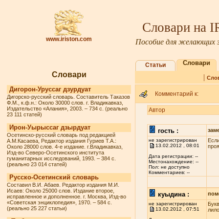
Словари на 
www.iriston.com
Пособие для желающих з
Словари
Статьи
Словари
|
Сло
Дигорон-Уруссаг дзурдуат
Комментарий к:
Дигорско-русский словарь. Составитель Таказов
Ф.М., к.ф.н.: Около 30000 слов. г. Владикавказ,
Издательство «Алания», 2003. – 734 с. (реально
Автор
23 111 статей)
Ирон-Уырыссаг дзырдуат
гость :
зам
Осетинско-русский словарь под редакцией
не зарегистрирован
Если
А.М.Касаева, Редактор издания Гуриев Т.А.:
13.02.2012 , 08:01
проя
Около 28000 слов. 4-е издание. г.Владикавказ,
Изд-во Северо-Осетинского института
Дата регистрации: --
гуманитарных исследований, 1993. – 384 с.
Местонахождение: --
(реально 23 014 статей)
Пол: не доступно
Комментариев: --
Русско-Осетинский словарь
Составил В.И. Абаев. Редактор издания М.И.
Исаев: Около 25000 слов. Издание второе,
куыдина :
пом
исправленное и дополненное. г. Москва, Изд-во
«Советская энциклопедия», 1970. – 584 с.
не зарегистрирован
Букв
(реально 25 227 статьи)
13.02.2012 , 07:51
лило