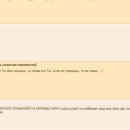
я, помогаю перевести))
 Ты Мне пишешь, то скажи кто Ты. если не говоришь, то не пиши.. :-)
ОГИТЕ ПОЖАЛУЙСТА ПЕРЕВЕСТИ!!!!! сырхъулæй та ныййарæг мад ныр абон дæ сы
р..