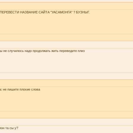
 ПЕРЕВЕСТИ НАЗВАНИЕ САЙТА "УАСАМОНГА" ? БУЗНЫГ.
ы не случилось надо продолжать жить переведите плиз
a: не пишите плохие слова
он та сы у?