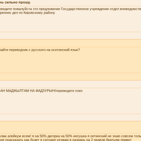
нь сильно прошу.
ведите пожалуйста это предложение Государственное учреждение отдел вневедомств
ренних дел по Кировскому району
найти переводчик с русского на осетинский язык?
ЗАН МАДЖЫЛТАМ НА ФАДЗУРЫН!переведите плиз
лам алейкум всем! я на 50% дигорка на 50% ингушка я оетинский не знаю совсем тол
не подсказать как будет я сегодня уезжаю в назрань на 2 недели братьям привет