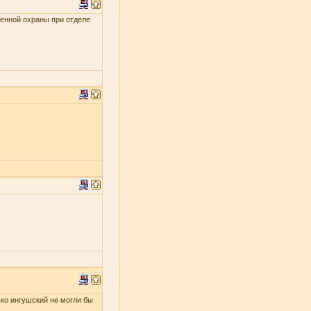
енной охраны при отделе
ько ингушский не могли бы