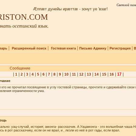
Светлой пам
Æппæт дунейы ирæттæ - зонут уе 'взаг!
IRISTON.COM
нать осетинский язык.
|
|
|
|
|
варь
Расширенный поиск
Гостевая книга
Письмо Админу
Регистрация
В
Сообщение
|
|
|
|
|
|
|
|
|
|
|
|
|
|
|
|
|
17
|
1
2
3
4
5
6
7
8
9
10
11
12
13
14
15
16
ечание
 кто не прочитал посвящение в углу гостевой страницы, прочтите и сдерживайте сво
вления ограниченности ума.
ощь
ально: уац-случай, история; амонга- рассказчик. А Уацамонга - это волшебная чаша Н
сь в рот рассказчику, если он не врал, и , лезли из неё в рот гады, если врал.