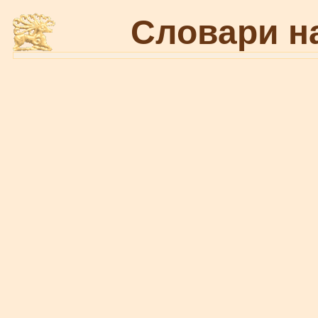
Словари н