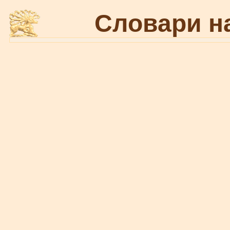
Словари н