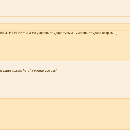
АГИТЕ ПЕРЕВЕСТИ Не умрешь от удара тупым - умрешь от удара острым :-)
еведите пожалуйста "а мæнæ урс сыг"