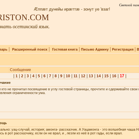
Светлой пам
Æппæт дунейы ирæттæ - зонут уе 'взаг!
IRISTON.COM
нать осетинский язык.
|
|
|
|
|
варь
Расширенный поиск
Гостевая книга
Письмо Админу
Регистрация
В
Сообщение
|
|
|
|
|
|
|
|
|
|
|
|
|
|
|
|
|
17
|
1
2
3
4
5
6
7
8
9
10
11
12
13
14
15
16
ечание
 кто не прочитал посвящение в углу гостевой страницы, прочтите и сдерживайте сво
вления ограниченности ума.
ощь
ально: уац-случай, история; амонга- рассказчик. А Уацамонга - это волшебная чаша Н
сь в рот рассказчику, если он не врал, и , лезли из неё в рот гады, если врал.