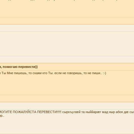
я, помогаю перевести))
 Ты Мне пишешь, то скажи кто Ты. если не говоришь, то не пиши.. :-)
ОГИТЕ ПОЖАЛУЙСТА ПЕРЕВЕСТИ!!!!! сырхъулæй та ныййарæг мад ныр абон дæ сы
р..