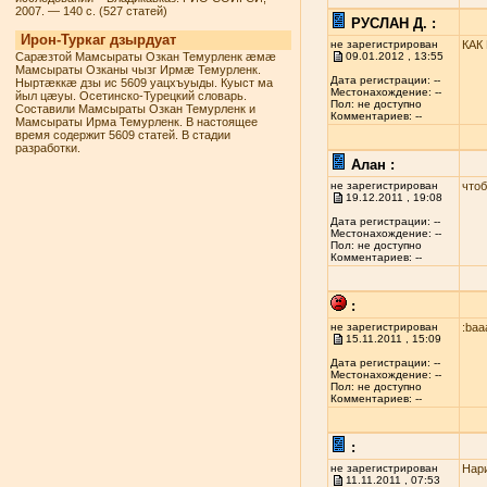
2007. — 140 с. (527 статей)
РУСЛАН Д. :
Ирон-Туркаг дзырдуат
не зарегистрирован
КАК
Сарæзтой Мамсыраты Озкан Темурленк æмæ
09.01.2012 , 13:55
Мамсыраты Озканы чызг Ирмæ Темурленк.
Дата регистрации: --
Ныртæккæ дзы ис 5609 уацхъуыды. Куыст ма
Местонахождение: --
йыл цæуы. Осетинско-Турецкий словарь.
Пол: не доступно
Составили Мамсыраты Озкан Темурленк и
Комментариев: --
Мамсыраты Ирма Темурленк. В настоящее
время содержит 5609 статей. В стадии
разработки.
Алан :
не зарегистрирован
чтоб
19.12.2011 , 19:08
Дата регистрации: --
Местонахождение: --
Пол: не доступно
Комментариев: --
:
не зарегистрирован
:baa
15.11.2011 , 15:09
Дата регистрации: --
Местонахождение: --
Пол: не доступно
Комментариев: --
:
не зарегистрирован
Нари
11.11.2011 , 07:53