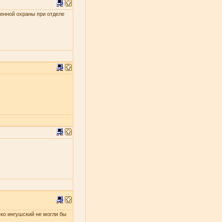
енной охраны при отделе
ько ингушский не могли бы