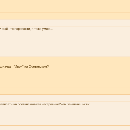
 ещё что перевести, я тоже умею...
означает "Ирон" на Осетинском?
написать на осетинском-как настроение?чем занимаешься?