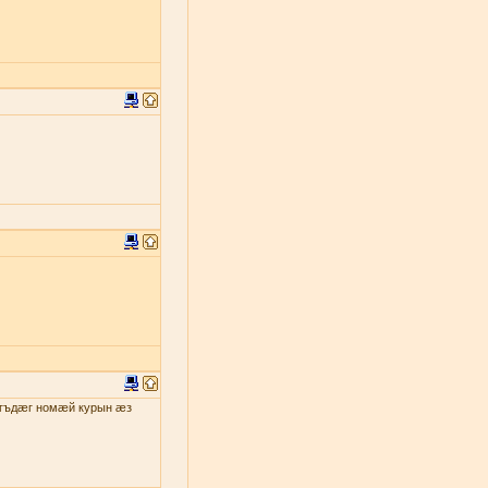
гъдæг номæй курын æз