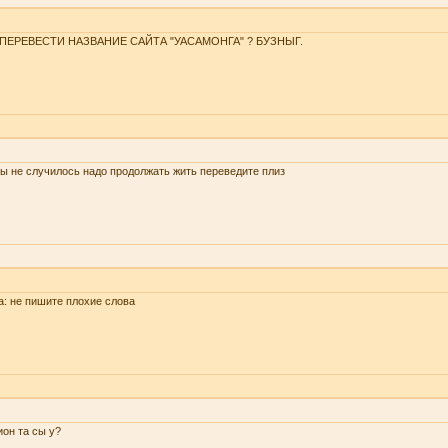
 ПЕРЕВЕСТИ НАЗВАНИЕ САЙТА "УАСАМОНГА" ? БУЗНЫГ.
ы не случилось надо продолжать жить переведите плиз
a: не пишите плохие слова
он та сы у?