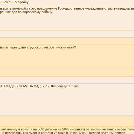
нь сильно прошу.
ведите пожалуйста это предложение Государственное учреждение отдел вневедомств
ренних дел по Кировскому району
найти переводчик с русского на осетинский язык?
ЗАН МАДЖЫЛТАМ НА ФАДЗУРЫН!переведите плиз
лам алейкум всем! я на 50% дигорка на 50% ингушка я оетинский не знаю совсем тол
не подсказать как будет я сегодня уезжаю в назрань на 2 недели братьям привет