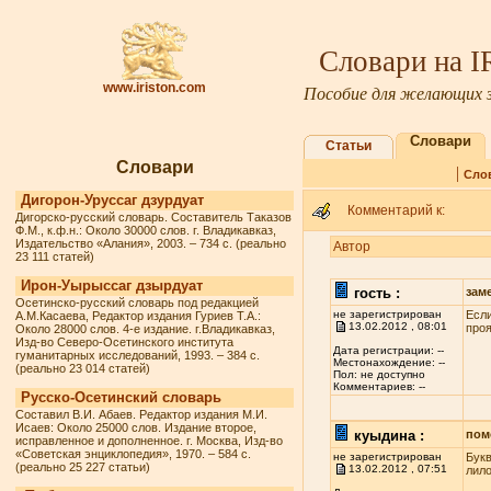
Словари на 
www.iriston.com
Пособие для желающих з
Словари
Статьи
Словари
|
Сло
Дигорон-Уруссаг дзурдуат
Комментарий к:
Дигорско-русский словарь. Составитель Таказов
Ф.М., к.ф.н.: Около 30000 слов. г. Владикавказ,
Издательство «Алания», 2003. – 734 с. (реально
Автор
23 111 статей)
Ирон-Уырыссаг дзырдуат
гость :
зам
Осетинско-русский словарь под редакцией
не зарегистрирован
Если
А.М.Касаева, Редактор издания Гуриев Т.А.:
13.02.2012 , 08:01
проя
Около 28000 слов. 4-е издание. г.Владикавказ,
Изд-во Северо-Осетинского института
Дата регистрации: --
гуманитарных исследований, 1993. – 384 с.
Местонахождение: --
(реально 23 014 статей)
Пол: не доступно
Комментариев: --
Русско-Осетинский словарь
Составил В.И. Абаев. Редактор издания М.И.
Исаев: Около 25000 слов. Издание второе,
куыдина :
пом
исправленное и дополненное. г. Москва, Изд-во
«Советская энциклопедия», 1970. – 584 с.
не зарегистрирован
Букв
(реально 25 227 статьи)
13.02.2012 , 07:51
лило