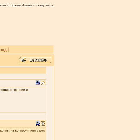
яти Таболова Акима посвящается.
|
ход
и пошлые эмоции и
артов, из которой пиво само