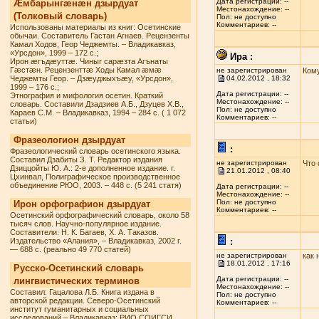
Дата регистрации: --
Æмбарынгæнæн дзырдуат
Местонахождение: --
(Толковый словарь)
Пол: не доступно
Комментариев: --
Использованы материалы из книг: Осетинские
обычаи. Составитель Гастан Агнаев. Рецензенты
Камал Ходов, Геор Чеджемты. – Владикавказ,
«Урсдон», 1999 – 172 с.;
Ира :
Ирон æгъдæуттæ. Чиныг сарæзта Агънаты
Гæстæн. Рецензенттæ Ходы Камал æмæ
не зарегистрирован
Кому
Чеджемты Геор. – Дзæуджыхъæу, «Урсдон»,
04.02.2012 , 18:32
1999 – 176 с.;
Дата регистрации: --
Этнография и мифология осетин. Краткий
Местонахождение: --
словарь. Составили Дзадзиев А.Б., Дзуцев Х.В.,
Пол: не доступно
Караев С.М. – Владикавказ, 1994 – 284 с. ( 1 072
Комментариев: --
статьи)
Фразеологион дзырдуат
:
Фразеологический словарь осетинского языка.
Составил Дзабиты З. Т. Редактор издания
не зарегистрирован
Что 
Дзиццойты Ю. А.: 2-е дополненное издание. г.
21.01.2012 , 08:40
Цхинвал, Полиграфическое производственное
объединение РЮО, 2003. – 448 с. (5 241 статя)
Дата регистрации: --
Местонахождение: --
Пол: не доступно
Ирон орфографион дзырдуат
Комментариев: --
Осетинский орфографический словарь, около 58
тысяч слов. Научно-популярное издание.
Составители: Н. К. Багаев, Х. А. Таказов.
Издательство «Алания», – Владикавказ, 2002 г.
:
— 688 с. (реально 49 770 статей)
не зарегистрирован
как 
18.01.2012 , 17:16
Русско-Осетинский словарь
Дата регистрации: --
лингвистических терминов
Местонахождение: --
Составил: Гацалова Л.Б. Книга издана в
Пол: не доступно
авторской редакции. Северо-Осетинский
Комментариев: --
институт гуманитарных и социальных
исследований – Владикавказ: РИО СОИГСИ,