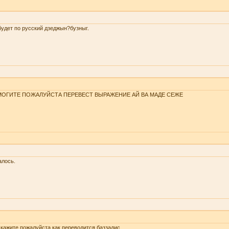
будет по русский дзеджын?бузныг.
ОГИТЕ ПОЖАЛУЙСТА ПЕРЕВЕСТ ВЫРАЖЕНИЕ АЙ ВА МАДЕ СЕЖЕ
алось.
кажите пожалуйста как переводится баззадис