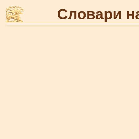
Словари н