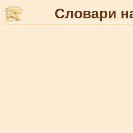
Словари н